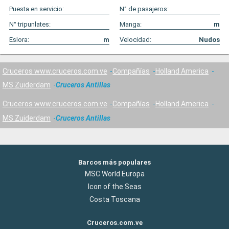
Puesta en servicio:
N° de pasajeros:
N° tripunlates:
Manga:
m
Eslora:
m
Velocidad:
Nudos
Cruceros www.cruceros.com.ve
Compañías
Holland America
MS Zuiderdam
Cruceros Antillas
Cruceros www.cruceros.com.ve
Compañías
Holland America
MS Zuiderdam
Cruceros Antillas
Barcos más populares
MSC World Europa
Icon of the Seas
Costa Toscana
Cruceros.com.ve