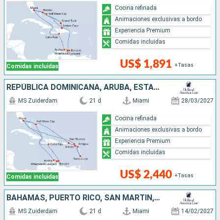
Cocina refinada
Animaciones exclusivas a bordo
Experiencia Premium
Comidas incluidas
US$ 1,891
+Tasas
Comidas incluidas
REPÚBLICA DOMINICANA, ARUBA, ESTADOS UNIDOS, SAN MARTÍN, SANTA LUCIA, ANTIGUA Y BARBUDA, BAHAMAS
MS Zuiderdam
21 d
Miami
28/03/2027
Cocina refinada
Animaciones exclusivas a bordo
Experiencia Premium
Comidas incluidas
US$ 2,440
+Tasas
Comidas incluidas
BAHAMAS, PUERTO RICO, SAN MARTÍN, ANTIGUA Y BARBUDA, SANTA LUCIA, DOMINICA, BARBADOS, GRENADA, TRINIDAD Y TOBAGO, ARUBA, JAMAICA, ESTADOS UNIDOS
MS Zuiderdam
21 d
Miami
14/02/2027