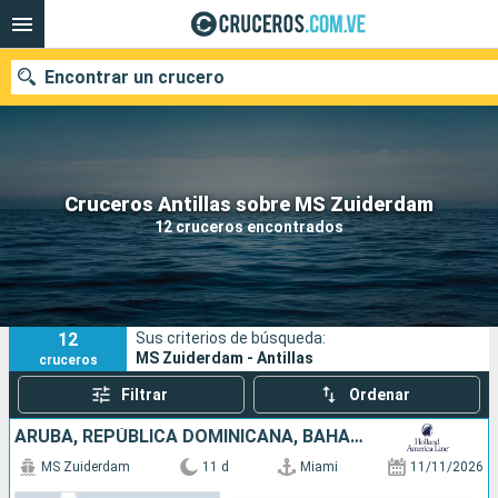
Encontrar un crucero
Nuestros destinos
Cruceros Antillas sobre MS Zuiderdam
12 cruceros encontrados
Fecha de salida
Puertos
Compañías
12
Sus criterios de búsqueda:
Buscar
MS Zuiderdam - Antillas
cruceros
Filtrar
Ordenar
ARUBA, REPÚBLICA DOMINICANA, BAHAMAS, ESTADOS UNIDOS
MS Zuiderdam
11 d
Miami
11/11/2026