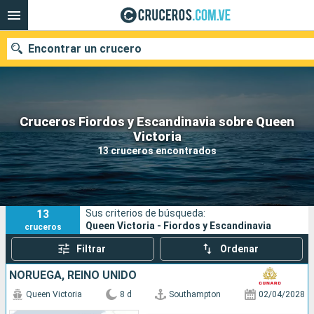
Encontrar un crucero
Cruceros Fiordos y Escandinavia sobre Queen
Nuestros destinos
Victoria
13 cruceros encontrados
Fecha de salida
Puertos
Compañías
13
Sus criterios de búsqueda:
Buscar
Queen Victoria - Fiordos y Escandinavia
cruceros
Filtrar
Ordenar
NORUEGA, REINO UNIDO
Queen Victoria
8 d
Southampton
02/04/2028