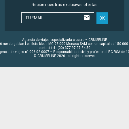
Recibe nuestras exclusivas ofertas
TU EMAIL
OK
Agencia de viajes especializada crucero – CRUISELINE
6 rue du gabian Les flots bleus MC 98 000 Monaco SAM con un capital de 150 000
contact tel : (00) 377 97 97 84 50
gencia de viajes n° 006 02 0007 – Responsabilidad civil y profesional RC RSA de
© CRUISELINE 2026 - all rights reserved