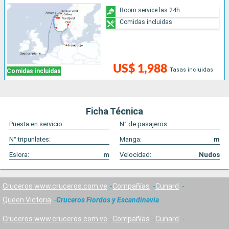
Room service las 24h
Comidas incluidas
US$ 1,988
Tasas incluidas
Comidas incluidas
Ficha Técnica
Puesta en servicio:
N° de pasajeros:
N° tripunlates:
Manga:
m
Eslora:
m
Velocidad:
Nudos
Cruceros www.cruceros.com.ve
Compañías
Cunard
Queen Victoria
Cruceros Fiordos y Escandinavia
Cruceros www.cruceros.com.ve
Compañías
Cunard