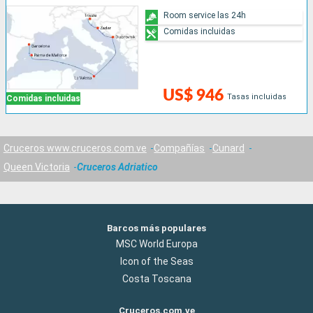
Room service las 24h
Comidas incluidas
US$ 946
Tasas incluidas
Comidas incluidas
Cruceros www.cruceros.com.ve
Compañías
Cunard
Queen Victoria
Cruceros Adriatico
Barcos más populares
MSC World Europa
Icon of the Seas
Costa Toscana
Cruceros.com.ve