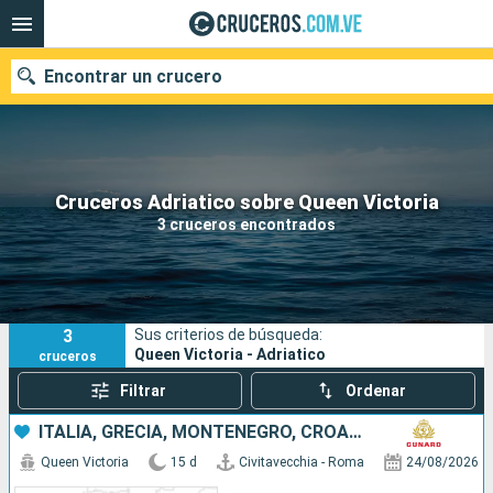
Encontrar un crucero
Nuestros destinos
Cruceros Adriatico sobre Queen Victoria
3 cruceros encontrados
Fecha de salida
Puertos
Compañías
3
Sus criterios de búsqueda:
Buscar
Queen Victoria - Adriatico
cruceros
Filtrar
Ordenar
ITALIA, GRECIA, MONTENEGRO, CROACIA, MALTA, ESPAÑA
Queen Victoria
15 d
Civitavecchia - Roma
24/08/2026