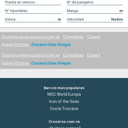
Puesta en servicio:
N° de pasajeros:
N° tripunlates:
Manga:
m
Eslora:
m
Velocidad:
Nudos
Cruceros www.cruceros.com.ve
Compañías
Cunard
Queen Victoria
Cruceros Islas Griegas
Cruceros www.cruceros.com.ve
Compañías
Cunard
Queen Victoria
Cruceros Islas Griegas
Barcos más populares
MSC World Europa
Icon of the Seas
Costa Toscana
Cruceros.com.ve