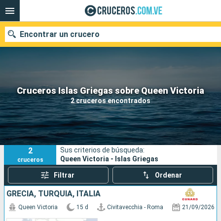
Encontrar un crucero
Nuestros destinos
Cruceros Islas Griegas sobre Queen Victoria
2 cruceros encontrados
Fecha de salida
Puertos
Compañías
2
Sus criterios de búsqueda:
Buscar
Queen Victoria - Islas Griegas
cruceros
Filtrar
Ordenar
GRECIA, TURQUÍA, ITALIA
Queen Victoria
15 d
Civitavecchia - Roma
21/09/2026