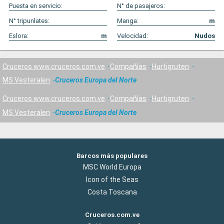
Puesta en servicio:
N° de pasajeros:
N° tripunlates:
Manga:
m
Eslora:
m
Velocidad:
Nudos
Cruceros www.cruceros.com.ve
Compañías
Hurtigruten
MS Vesteralen
Cruceros Europa del Norte
Cruceros www.cruceros.com.ve
Compañías
Hurtigruten
MS Vesteralen
Cruceros Europa del Norte
Barcos más populares
MSC World Europa
Icon of the Seas
Costa Toscana
Cruceros.com.ve