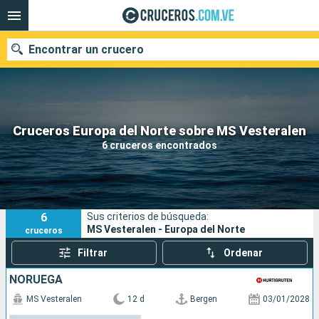
Encontrar un crucero
Nuestros destinos
Cruceros Europa del Norte sobre MS Vesteralen
6 cruceros encontrados
Fecha de salida
Puertos
Compañías
6
Sus criterios de búsqueda:
Buscar
MS Vesteralen - Europa del Norte
cruceros
Filtrar
Ordenar
NORUEGA
MS Vesteralen
12 d
Bergen
03/01/2028