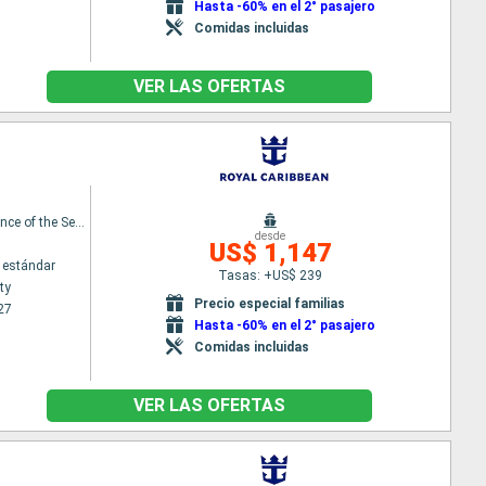
Hasta -60% en el 2° pasajero
Comidas incluidas
VER LAS OFERTAS
Independence of the Seas
desde
US$ 1,147
 estándar
Tasas: +US$ 239
ty
Precio especial familias
27
Hasta -60% en el 2° pasajero
Comidas incluidas
VER LAS OFERTAS