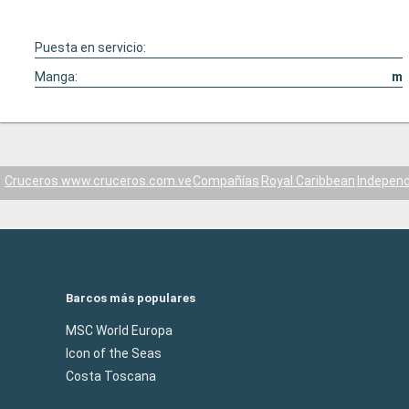
Puesta en servicio:
Manga:
m
Cruceros www.cruceros.com.ve
Compañías
Royal Caribbean
Independ
Barcos más populares
MSC World Europa
Icon of the Seas
Costa Toscana