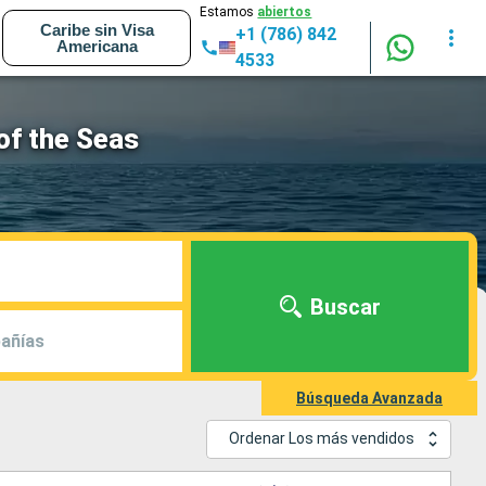
Estamos
abiertos
Caribe sin Visa
+1 (786) 842
Americana
4533
of the Seas
Buscar
añías
Búsqueda Avanzada
Ordenar Los más vendidos