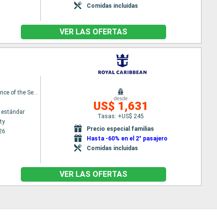
Comidas incluidas
VER LAS OFERTAS
Independence of the Seas
desde
US$ 1,631
 estándar
Tasas: +US$ 245
ty
Precio especial familias
26
Hasta -60% en el 2° pasajero
Comidas incluidas
VER LAS OFERTAS