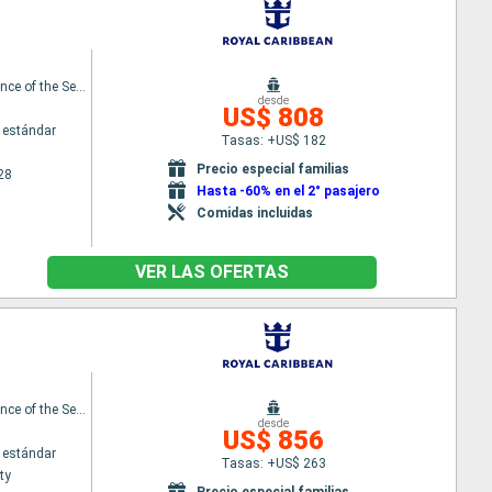
Independence of the Seas
desde
US$ 808
 estándar
Tasas: +US$ 182
Precio especial familias
28
Hasta -60% en el 2° pasajero
Comidas incluidas
VER LAS OFERTAS
Independence of the Seas
desde
US$ 856
 estándar
Tasas: +US$ 263
ty
Precio especial familias