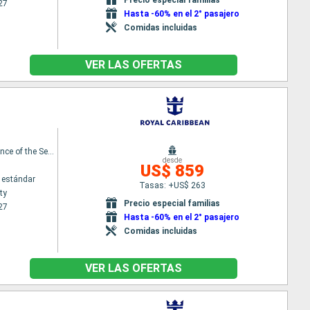
27
Hasta -60% en el 2° pasajero
Comidas incluidas
VER LAS OFERTAS
Independence of the Seas
desde
US$ 859
 estándar
Tasas: +US$ 263
ty
Precio especial familias
27
Hasta -60% en el 2° pasajero
Comidas incluidas
VER LAS OFERTAS