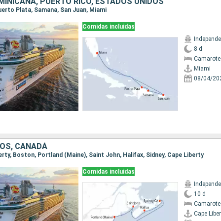
MINICANA, PUERTO RICO, ESTADOS UNIDOS
Puerto Plata, Samana, San Juan, Miami
Comidas incluidas
8 d
Camarote
Miami
08/04/20
OS, CANADÁ
berty, Boston, Portland (Maine), Saint John, Halifax, Sidney, Cape Liberty
Comidas incluidas
10 d
Camarote
Cape Liber