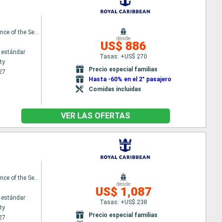
Independence of the Seas
desde
US$ 886
 estándar
Tasas: +US$ 270
ty
Precio especial familias
27
Hasta -60% en el 2° pasajero
Comidas incluidas
VER LAS OFERTAS
Independence of the Seas
desde
US$ 1,087
 estándar
Tasas: +US$ 238
ty
Precio especial familias
27