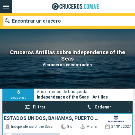
Encontrar un crucero
Cruceros Antillas sobre Independence of the
Nuestros destinos
Seas
6 cruceros encontrados
Fecha de salida
Puertos
Compañías
6
Sus criterios de búsqueda:
Buscar
Independence of the Seas - Antillas
cruceros
Filtrar
Ordenar
ESTADOS UNIDOS, BAHAMAS, PUERTO RICO
Independence of the Seas
8 d
Miami
24/01/2027