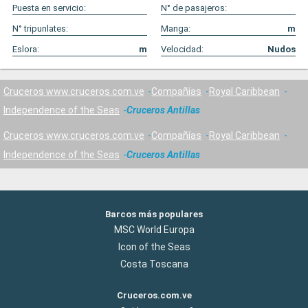
Puesta en servicio:
N° de pasajeros:
N° tripunlates:
Manga:
m
Eslora:
m
Velocidad:
Nudos
Cruceros www.cruceros.com.ve
Compañías
Royal Caribbean
Independence of the Seas
Cruceros Antillas
Cruceros www.cruceros.com.ve
Compañías
Royal Caribbean
Independence of the Seas
Cruceros Antillas
Barcos más populares
MSC World Europa
Icon of the Seas
Costa Toscana
Cruceros.com.ve