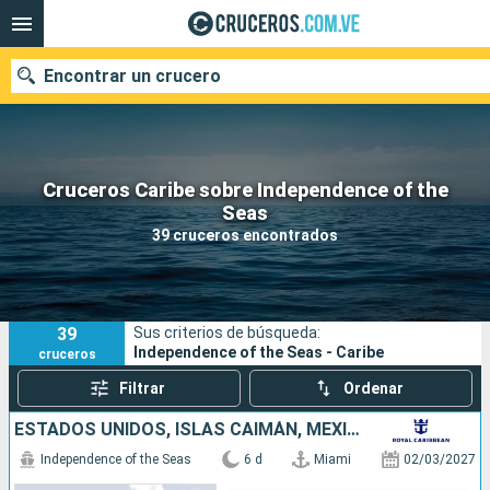
Encontrar un crucero
Cruceros Caribe sobre Independence of the
Nuestros destinos
Seas
39 cruceros encontrados
Fecha de salida
Puertos
Compañías
39
Sus criterios de búsqueda:
Buscar
Independence of the Seas - Caribe
cruceros
Filtrar
Ordenar
ESTADOS UNIDOS, ISLAS CAIMÁN, MÉXICO
Independence of the Seas
6 d
Miami
02/03/2027