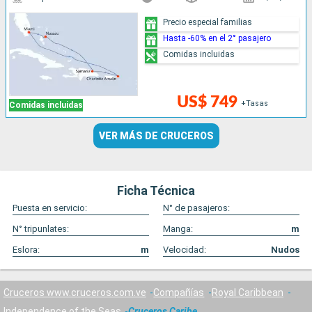
Precio especial familias
Hasta -60% en el 2° pasajero
Comidas incluidas
US$ 749
+Tasas
Comidas incluidas
VER MÁS DE CRUCEROS
Ficha Técnica
Puesta en servicio:
N° de pasajeros:
N° tripunlates:
Manga:
m
Eslora:
m
Velocidad:
Nudos
Cruceros www.cruceros.com.ve
Compañías
Royal Caribbean
Independence of the Seas
Cruceros Caribe