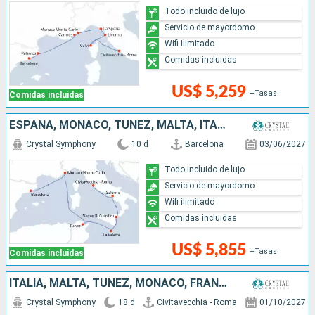
Todo incluido de lujo
Servicio de mayordomo
Wifi ilimitado
Comidas incluidas
US$ 5,259
+Tasas
Comidas incluidas
ESPAÑA, MONACO, TÚNEZ, MALTA, ITALIA
Crystal Symphony
10 d
Barcelona
03/06/2027
Todo incluido de lujo
Servicio de mayordomo
Wifi ilimitado
Comidas incluidas
US$ 5,855
+Tasas
Comidas incluidas
ITALIA, MALTA, TÚNEZ, MONACO, FRANCIA, ESPAÑA, PORTUGAL
Crystal Symphony
18 d
Civitavecchia - Roma
01/10/2027