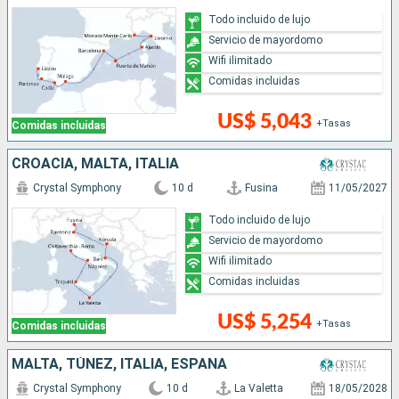
Todo incluido de lujo
Servicio de mayordomo
Wifi ilimitado
Comidas incluidas
US$ 5,043
+Tasas
Comidas incluidas
CROACIA, MALTA, ITALIA
Crystal Symphony
10 d
Fusina
11/05/2027
Todo incluido de lujo
Servicio de mayordomo
Wifi ilimitado
Comidas incluidas
US$ 5,254
+Tasas
Comidas incluidas
MALTA, TÚNEZ, ITALIA, ESPAÑA
Crystal Symphony
10 d
La Valetta
18/05/2028