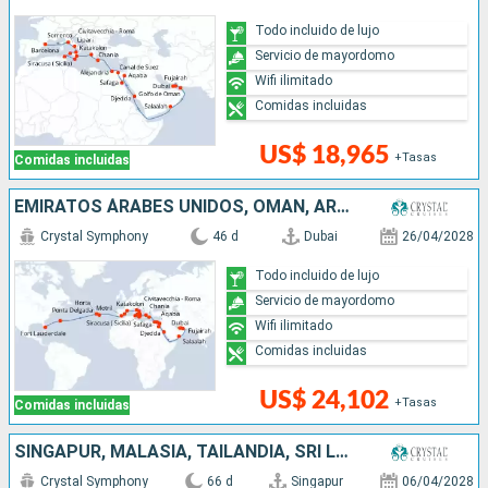
Todo incluido de lujo
Servicio de mayordomo
Wifi ilimitado
Comidas incluidas
US$ 18,965
+Tasas
Comidas incluidas
EMIRATOS ÁRABES UNIDOS, OMAN, ARABIA SAUDÍ, JORDANIA, EGIPTO, GRECIA, MALTA, TÚNEZ, ITALIA, ESPAÑA, PORTUGAL, REINO UNIDO, ESTADOS UNIDOS
Crystal Symphony
46 d
Dubai
26/04/2028
Todo incluido de lujo
Servicio de mayordomo
Wifi ilimitado
Comidas incluidas
US$ 24,102
+Tasas
Comidas incluidas
SINGAPUR, MALASIA, TAILANDIA, SRI LANKA, INDIA, EMIRATOS ÁRABES UNIDOS, OMAN, ARABIA SAUDÍ, JORDANIA, EGIPTO, GRECIA, MALTA, TÚNEZ, ITALIA, ESPAÑA, PORTUGAL, REINO UNIDO, ESTADOS UNIDOS
Crystal Symphony
66 d
Singapur
06/04/2028