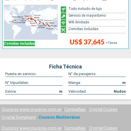
Todo incluido de lujo
Servicio de mayordomo
Wifi ilimitado
Comidas incluidas
US$ 37,645
+Tasas
Comidas incluidas
Ficha Técnica
Puesta en servicio:
N° de pasajeros:
N° tripunlates:
Manga:
m
Eslora:
m
Velocidad:
Nudos
Cruceros www.cruceros.com.ve
Compañías
Crystal Cruises
Crystal Symphony
Cruceros Mediterráneo
Cruceros www.cruceros.com.ve
Compañías
Crystal Cruises