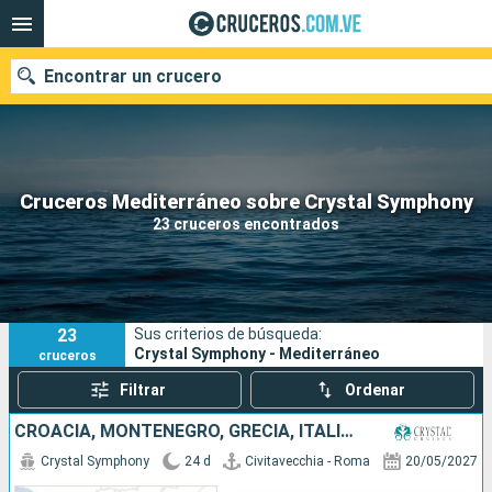
Encontrar un crucero
Nuestros destinos
Cruceros Mediterráneo sobre Crystal Symphony
23 cruceros encontrados
Fecha de salida
Puertos
Compañías
23
Sus criterios de búsqueda:
Buscar
Crystal Symphony - Mediterráneo
cruceros
Filtrar
Ordenar
CROACIA, MONTENEGRO, GRECIA, ITALIA, MALTA, ESPAÑA, MONACO, TÚNEZ
Crystal Symphony
24 d
Civitavecchia - Roma
20/05/2027