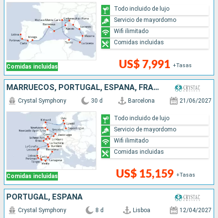
Todo incluido de lujo
Servicio de mayordomo
Wifi ilimitado
Comidas incluidas
US$ 7,991
+Tasas
Comidas incluidas
MARRUECOS, PORTUGAL, ESPAÑA, FRANCIA, REINO UNIDO, BÉLGICA, PAISES BAJOS, NORUEGA, SUECIA, DINAMARCA
Crystal Symphony
30 d
Barcelona
21/06/2027
Todo incluido de lujo
Servicio de mayordomo
Wifi ilimitado
Comidas incluidas
US$ 15,159
+Tasas
Comidas incluidas
PORTUGAL, ESPAÑA
Crystal Symphony
8 d
Lisboa
12/04/2027