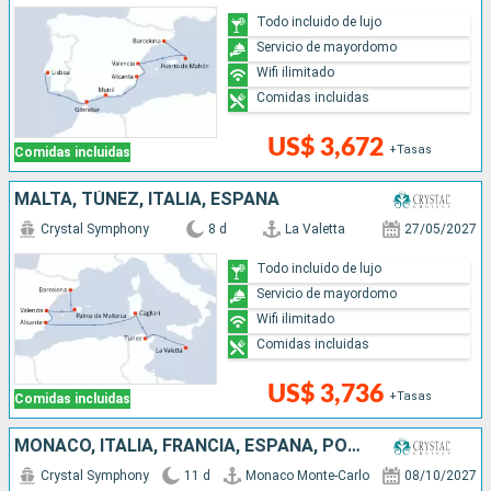
Todo incluido de lujo
Servicio de mayordomo
Wifi ilimitado
Comidas incluidas
US$ 3,672
+Tasas
Comidas incluidas
MALTA, TÚNEZ, ITALIA, ESPAÑA
Crystal Symphony
8 d
La Valetta
27/05/2027
Todo incluido de lujo
Servicio de mayordomo
Wifi ilimitado
Comidas incluidas
US$ 3,736
+Tasas
Comidas incluidas
MONACO, ITALIA, FRANCIA, ESPAÑA, PORTUGAL
Crystal Symphony
11 d
Monaco Monte-Carlo
08/10/2027