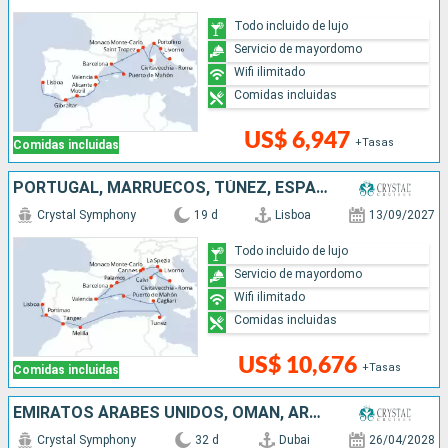
Todo incluido de lujo
Servicio de mayordomo
Wifi ilimitado
Comidas incluidas
US$ 6,947
+Tasas
Comidas incluidas
PORTUGAL, MARRUECOS, TÚNEZ, ESPAÑA, MONACO, ITALIA, FRANCIA
Crystal Symphony
19 d
Lisboa
13/09/2027
Todo incluido de lujo
Servicio de mayordomo
Wifi ilimitado
Comidas incluidas
US$ 10,676
+Tasas
Comidas incluidas
EMIRATOS ÁRABES UNIDOS, OMAN, ARABIA SAUDÍ, JORDANIA, EGIPTO, GRECIA, MALTA, TÚNEZ, ITALIA, ESPAÑA
Crystal Symphony
32 d
Dubai
26/04/2028