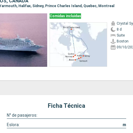
OS, CANADÁ
 Yarmouth, Halifax, Sidney, Prince Charles Island, Quebec, Montreal
Comidas incluidas
Crystal 
8 d
Suite
Boston
09/10/20
Ficha Técnica
N° de pasajeros:
Eslora:
m