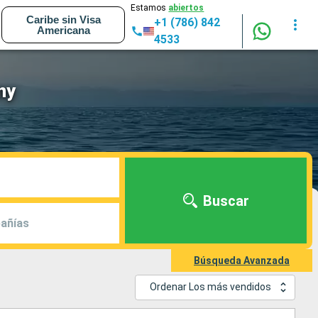
Estamos
abiertos
Caribe sin Visa
+1 (786) 842
Americana
4533
ny
Buscar
añías
Búsqueda Avanzada
Ordenar Los más vendidos