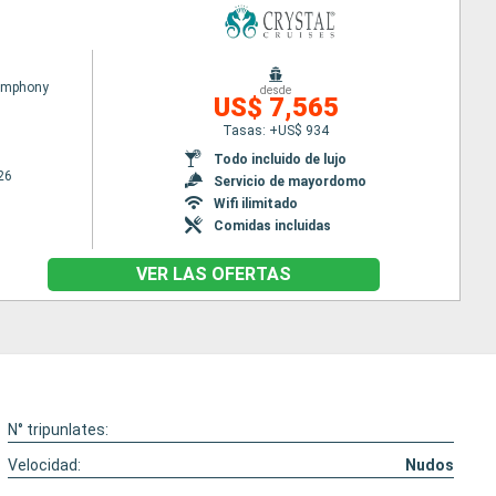
Symphony
desde
US$ 7,565
Tasas: +US$ 934
Todo incluido de lujo
26
Servicio de mayordomo
Wifi ilimitado
Comidas incluidas
VER LAS OFERTAS
N° tripunlates:
Velocidad:
Nudos