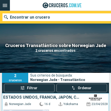
Encontrar un crucero
Nuestros destinos
Cruceros Transatlántico sobre Norwegian Jade
2 cruceros encontrados
Fecha de salida
Puertos
Compañías
2
Sus criterios de búsqueda:
Buscar
Norwegian Jade - Transatlántico
cruceros
Filtrar
Ordenar
ESTADOS UNIDOS, FRANCIA, JAPÓN, CANADÁ
Norwegian Jade
16 d
Yokohama
23/04/2028