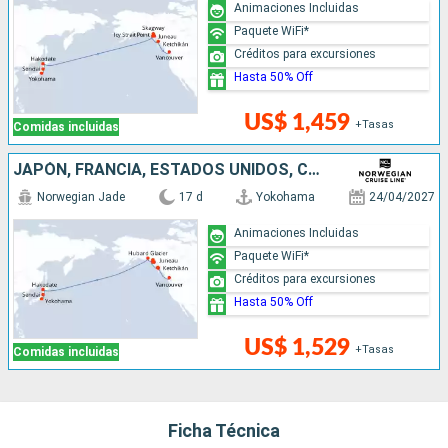
Animaciones Incluidas
Paquete WiFi*
Créditos para excursiones
Hasta 50% Off
US$ 1,459
+Tasas
Comidas incluidas
JAPÓN, FRANCIA, ESTADOS UNIDOS, CANADÁ
Norwegian Jade
17 d
Yokohama
24/04/2027
Animaciones Incluidas
Paquete WiFi*
Créditos para excursiones
Hasta 50% Off
US$ 1,529
+Tasas
Comidas incluidas
Ficha Técnica