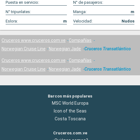
Puesta en servicio:
N° de pasajeros:
N° tripunlates:
Manga:
m
Eslora:
m
Velocidad:
Nudos
Cruceros www.cruceros.com.ve
Compañías
Norwegian Cruise Line
Norwegian Jade
Cruceros Transatlántico
Cruceros www.cruceros.com.ve
Compañías
Norwegian Cruise Line
Norwegian Jade
Cruceros Transatlántico
Barcos más populares
MSC World Europa
Icon of the Seas
Costa Toscana
Cruceros.com.ve