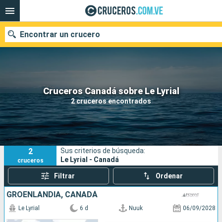
Encontrar un crucero
Nuestros destinos
Cruceros Canadá sobre Le Lyrial
2 cruceros encontrados
Fecha de salida
Puertos
Compañías
2
Sus criterios de búsqueda:
Buscar
Le Lyrial - Canadá
cruceros
Filtrar
Ordenar
GROENLANDIA, CANADÁ
Le Lyrial
6 d
Nuuk
06/09/2028