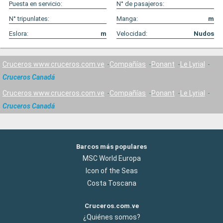
Puesta en servicio:
N° de pasajeros:
N° tripunlates:
Manga:
m
Eslora:
m
Velocidad:
Nudos
Cruceros www.cruceros.com.ve
Compañías
Ponant
Le Lyrial
Cruceros Canadá
Cruceros www.cruceros.com.ve
Compañías
Ponant
Le Lyrial
Cruceros Canadá
Barcos más populares
MSC World Europa
Icon of the Seas
Costa Toscana
Cruceros.com.ve
¿Quiénes somos?