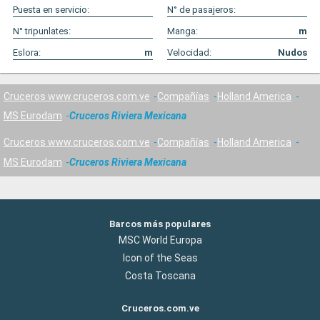
Puesta en servicio:
N° de pasajeros:
N° tripunlates:
Manga:
m
Eslora:
m
Velocidad:
Nudos
Cruceros www.cruceros.com.ve
Compañías
Holland America
MS Eurodam
Cruceros Riviera Mexicana
Cruceros www.cruceros.com.ve
Compañías
Holland America
MS Eurodam
Cruceros Riviera Mexicana
Barcos más populares
MSC World Europa
Icon of the Seas
Costa Toscana
Cruceros.com.ve