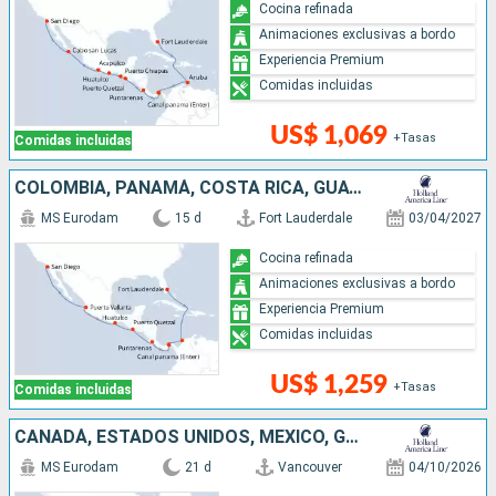
Cocina refinada
Animaciones exclusivas a bordo
Experiencia Premium
Comidas incluidas
US$ 1,069
+Tasas
Comidas incluidas
COLOMBIA, PANAMÁ, COSTA RICA, GUATEMALA, MÉXICO, ESTADOS UNIDOS
MS Eurodam
15 d
Fort Lauderdale
03/04/2027
Cocina refinada
Animaciones exclusivas a bordo
Experiencia Premium
Comidas incluidas
US$ 1,259
+Tasas
Comidas incluidas
CANADÁ, ESTADOS UNIDOS, MÉXICO, GUATEMALA, COSTA RICA, PANAMÁ, ARUBA
MS Eurodam
21 d
Vancouver
04/10/2026