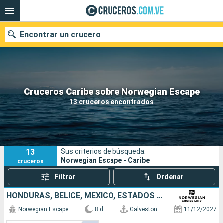
Encontrar un crucero
Nuestros destinos
Cruceros Caribe sobre Norwegian Escape
13 cruceros encontrados
Fecha de salida
Puertos
Compañías
13
Sus criterios de búsqueda:
Buscar
Norwegian Escape - Caribe
cruceros
Filtrar
Ordenar
HONDURAS, BELICE, MÉXICO, ESTADOS UNIDOS
Norwegian Escape
8 d
Galveston
11/12/2027