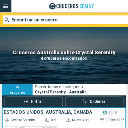
Encontrar un crucero
Nuestros destinos
Cruceros Australia sobre Crystal Serenity
4 cruceros encontrados
Fecha de salida
Puertos
Compañías
4
Sus criterios de búsqueda:
Buscar
Crystal Serenity - Australia
cruceros
Filtrar
Ordenar
ESTADOS UNIDOS, AUSTRALIA, CANADÁ
Crystal Serenity
8 d
Nueva York
03/09/2027