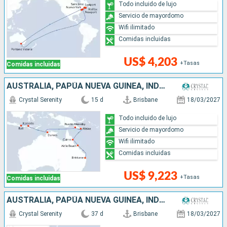
Todo incluido de lujo
Servicio de mayordomo
Wifi ilimitado
Comidas incluidas
US$ 4,203
+Tasas
Comidas incluidas
AUSTRALIA, PAPÚA NUEVA GUINEA, INDONESIA
Crystal Serenity
15 d
Brisbane
18/03/2027
Todo incluido de lujo
Servicio de mayordomo
Wifi ilimitado
Comidas incluidas
US$ 9,223
+Tasas
Comidas incluidas
AUSTRALIA, PAPÚA NUEVA GUINEA, INDONESIA, SINGAPUR, TAILANDIA, VIETNAM, BRUNEI, MALASIA, FILIPINAS, CHINA
Crystal Serenity
37 d
Brisbane
18/03/2027