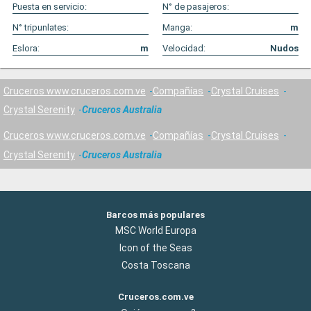
Puesta en servicio:
N° de pasajeros:
N° tripunlates:
Manga:
m
Eslora:
m
Velocidad:
Nudos
Cruceros www.cruceros.com.ve
Compañías
Crystal Cruises
Crystal Serenity
Cruceros Australia
Cruceros www.cruceros.com.ve
Compañías
Crystal Cruises
Crystal Serenity
Cruceros Australia
Barcos más populares
MSC World Europa
Icon of the Seas
Costa Toscana
Cruceros.com.ve