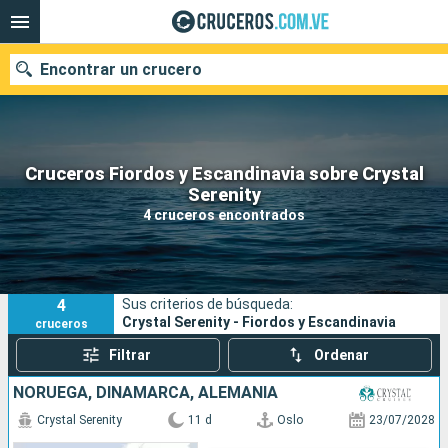
Encontrar un crucero
Cruceros Fiordos y Escandinavia sobre Crystal
Nuestros destinos
Serenity
4 cruceros encontrados
Fecha de salida
Puertos
Compañías
4
Sus criterios de búsqueda:
Buscar
Crystal Serenity - Fiordos y Escandinavia
cruceros
Filtrar
Ordenar
NORUEGA, DINAMARCA, ALEMANIA
Crystal Serenity
11 d
Oslo
23/07/2028