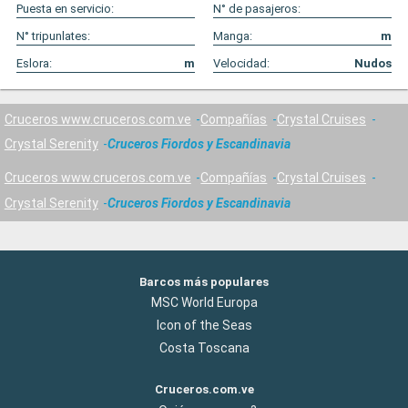
Puesta en servicio:
N° de pasajeros:
N° tripunlates:
Manga:
m
Eslora:
m
Velocidad:
Nudos
Cruceros www.cruceros.com.ve
Compañías
Crystal Cruises
Crystal Serenity
Cruceros Fiordos y Escandinavia
Cruceros www.cruceros.com.ve
Compañías
Crystal Cruises
Crystal Serenity
Cruceros Fiordos y Escandinavia
Barcos más populares
MSC World Europa
Icon of the Seas
Costa Toscana
Cruceros.com.ve