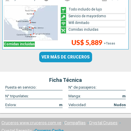
Todo incluido de lujo
Servicio de mayordomo
Wifi ilimitado
Comidas incluidas
US$ 5,889
+Tasas
Comidas incluidas
VER MÁS DE CRUCEROS
Ficha Técnica
Puesta en servicio:
N° de pasajeros:
N° tripunlates:
Manga:
m
Eslora:
m
Velocidad:
Nudos
Cruceros www.cruceros.com.ve
Compañías
Crystal Cruises
Crystal Serenity
Cruceros Caribe