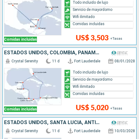
Todo incluido de lujo
Servicio de mayordomo
Wifi ilimitado
Comidas incluidas
US$ 3,503
+Tasas
Comidas incluidas
ESTADOS UNIDOS, COLOMBIA, PANAMÁ, COSTA RICA, HONDURAS, MÉXICO
Crystal Serenity
11 d
Fort Lauderdale
08/01/2028
Todo incluido de lujo
Servicio de mayordomo
Wifi ilimitado
Comidas incluidas
US$ 5,020
+Tasas
Comidas incluidas
ESTADOS UNIDOS, SANTA LUCIA, ANTIGUA Y BARBUDA, PUERTO RICO, BAHAMAS
Crystal Serenity
11 d
Fort Lauderdale
10/03/2028