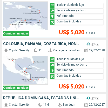
Todo incluido de lujo
Servicio de mayordomo
Wifi ilimitado
Comidas incluidas
US$ 5,020
+Tasas
Comidas incluidas
COLOMBIA, PANAMÁ, COSTA RICA, HONDURAS, BELICE, MÉXICO, ESTADOS UNIDOS
Crystal Serenity
11 d
Cartagena de Indias
29/02/2028
Todo incluido de lujo
Servicio de mayordomo
Wifi ilimitado
Comidas incluidas
US$ 5,020
+Tasas
Comidas incluidas
REPÚBLICA DOMINICANA, ESTADOS UNIDOS, MÉXICO, SANTA LUCIA, ISLAS CAIMÁN, PUERTO RICO, JAMAICA
Crystal Serenity
11 d
San Juan
29/12/2027