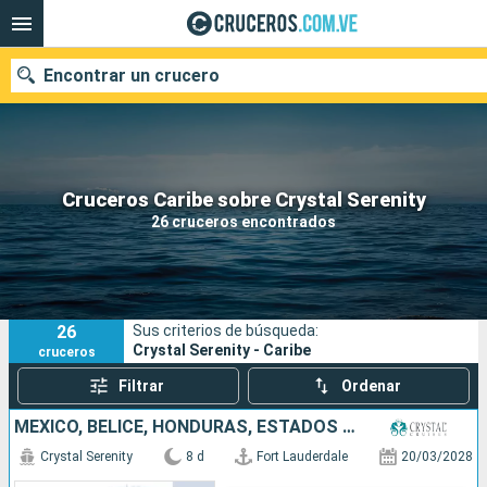
Encontrar un crucero
Nuestros destinos
Cruceros Caribe sobre Crystal Serenity
26 cruceros encontrados
Fecha de salida
Puertos
Compañías
26
Sus criterios de búsqueda:
Buscar
Crystal Serenity - Caribe
cruceros
Filtrar
Ordenar
MÉXICO, BELICE, HONDURAS, ESTADOS UNIDOS
Crystal Serenity
8 d
Fort Lauderdale
20/03/2028