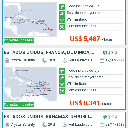
Todo incluido de lujo
Servicio de mayordomo
Wifi ilimitado
Comidas incluidas
US$ 5,487
+Tasas
Comidas incluidas
ESTADOS UNIDOS, FRANCIA, DOMINICA, PUERTO RICO, ANTIGUA Y BARBUDA, SANTA LUCIA, GRENADA, ARUBA, COLOMBIA
Crystal Serenity
18 d
Fort Lauderdale
12/02/2028
Todo incluido de lujo
Servicio de mayordomo
Wifi ilimitado
Comidas incluidas
US$ 8,341
+Tasas
Comidas incluidas
ESTADOS UNIDOS, BAHAMAS, REPÚBLICA DOMINICANA, PUERTO RICO, ARUBA, COLOMBIA, PANAMÁ, COSTA RICA
Crystal Serenity
20 d
Fort Lauderdale
23/11/2026