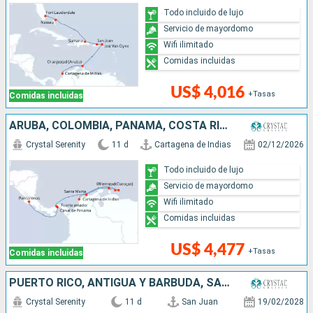
Todo incluido de lujo
Servicio de mayordomo
Wifi ilimitado
Comidas incluidas
US$ 4,016
+Tasas
Comidas incluidas
ARUBA, COLOMBIA, PANAMÁ, COSTA RICA
Crystal Serenity
11 d
Cartagena de Indias
02/12/2026
Todo incluido de lujo
Servicio de mayordomo
Wifi ilimitado
Comidas incluidas
US$ 4,477
+Tasas
Comidas incluidas
PUERTO RICO, ANTIGUA Y BARBUDA, SANTA LUCIA, GRENADA, ARUBA, COLOMBIA
Crystal Serenity
11 d
San Juan
19/02/2028