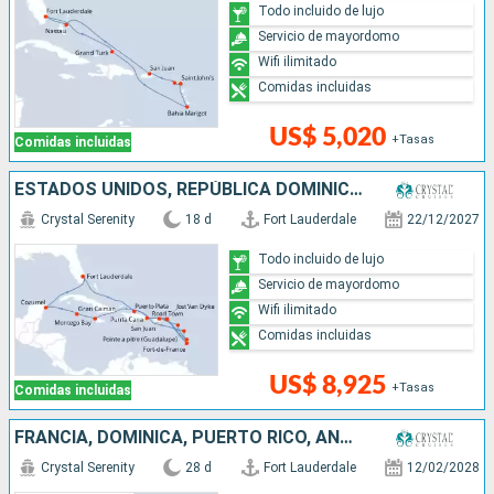
Todo incluido de lujo
Servicio de mayordomo
Wifi ilimitado
Comidas incluidas
US$ 5,020
+Tasas
Comidas incluidas
ESTADOS UNIDOS, REPÚBLICA DOMINICANA, MÉXICO, SANTA LUCIA, ISLAS CAIMÁN, JAMAICA, PUERTO RICO
Crystal Serenity
18 d
Fort Lauderdale
22/12/2027
Todo incluido de lujo
Servicio de mayordomo
Wifi ilimitado
Comidas incluidas
US$ 8,925
+Tasas
Comidas incluidas
FRANCIA, DOMINICA, PUERTO RICO, ANTIGUA Y BARBUDA, SANTA LUCIA, GRENADA, ARUBA, COLOMBIA, PANAMÁ, COSTA RICA, HONDURAS, BELICE, MÉXICO, ESTADOS UNIDOS
Crystal Serenity
28 d
Fort Lauderdale
12/02/2028