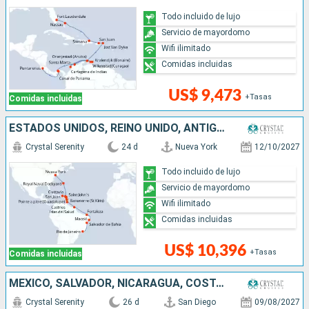
Todo incluido de lujo
Servicio de mayordomo
Wifi ilimitado
Comidas incluidas
US$ 9,473
+Tasas
Comidas incluidas
ESTADOS UNIDOS, REINO UNIDO, ANTIGUA Y BARBUDA, FRANCIA, PUERTO RICO, SANTA LUCIA, TRINIDAD Y TOBAGO, BRASIL
Crystal Serenity
24 d
Nueva York
12/10/2027
Todo incluido de lujo
Servicio de mayordomo
Wifi ilimitado
Comidas incluidas
US$ 10,396
+Tasas
Comidas incluidas
MÉXICO, SALVADOR, NICARAGUA, COSTA RICA, PANAMÁ, COLOMBIA, JAMAICA, ISLAS CAIMÁN, ESTADOS UNIDOS
Crystal Serenity
26 d
San Diego
09/08/2027