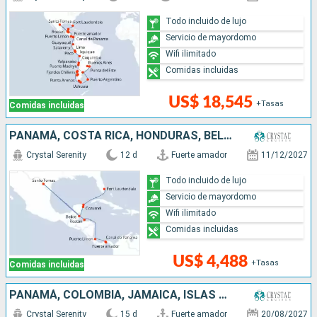
Todo incluido de lujo
Servicio de mayordomo
Wifi ilimitado
Comidas incluidas
US$ 18,545
+Tasas
Comidas incluidas
PANAMÁ, COSTA RICA, HONDURAS, BELICE, MÉXICO, ESTADOS UNIDOS
Crystal Serenity
12 d
Fuerte amador
11/12/2027
Todo incluido de lujo
Servicio de mayordomo
Wifi ilimitado
Comidas incluidas
US$ 4,488
+Tasas
Comidas incluidas
PANAMÁ, COLOMBIA, JAMAICA, ISLAS CAIMÁN, ESTADOS UNIDOS
Crystal Serenity
15 d
Fuerte amador
20/08/2027