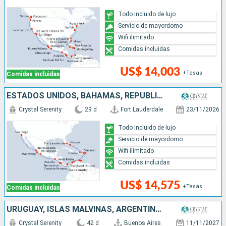
Todo incluido de lujo
Servicio de mayordomo
Wifi ilimitado
Comidas incluidas
US$ 14,003
+Tasas
Comidas incluidas
ESTADOS UNIDOS, BAHAMAS, REPÚBLICA DOMINICANA, PUERTO RICO, ARUBA, COLOMBIA, PANAMÁ, COSTA RICA, SALVADOR, MÉXICO
Crystal Serenity
29 d
Fort Lauderdale
23/11/2026
Todo incluido de lujo
Servicio de mayordomo
Wifi ilimitado
Comidas incluidas
US$ 14,575
+Tasas
Comidas incluidas
URUGUAY, ISLAS MALVINAS, ARGENTINA, CHILE, PERÚ, ECUADOR, PANAMÁ, COSTA RICA, HONDURAS, BELICE, MÉXICO, ESTADOS UNIDOS
Crystal Serenity
42 d
Buenos Aires
11/11/2027