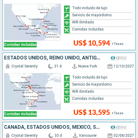
Todo incluido de lujo
Servicio de mayordomo
Wifi ilimitado
Comidas incluidas
US$ 10,594
+Tasas
Comidas incluidas
ESTADOS UNIDOS, REINO UNIDO, ANTIGUA Y BARBUDA, FRANCIA, PUERTO RICO, SANTA LUCIA, TRINIDAD Y TOBAGO, BRASIL, URUGUAY, ARGENTINA
Crystal Serenity
31 d
Nueva York
12/10/2027
Todo incluido de lujo
Servicio de mayordomo
Wifi ilimitado
Comidas incluidas
US$ 13,595
+Tasas
Comidas incluidas
CANADÁ, ESTADOS UNIDOS, MÉXICO, SALVADOR, NICARAGUA, COSTA RICA, PANAMÁ, COLOMBIA, JAMAICA, ISLAS CAIMÁN
Crystal Serenity
33 d
Vancouver
02/08/2027