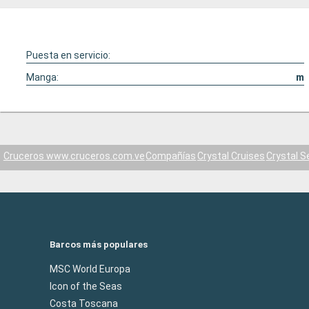
Puesta en servicio:
Manga:
m
Cruceros www.cruceros.com.ve
Compañías
Crystal Cruises
Crystal S
Barcos más populares
MSC World Europa
Icon of the Seas
Costa Toscana