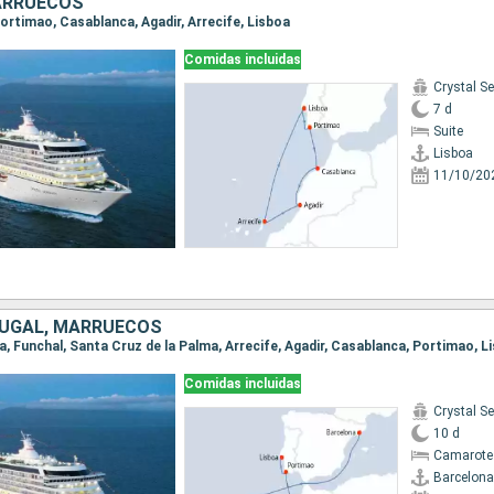
ARRUECOS
 Portimao, Casablanca, Agadir, Arrecife, Lisboa
Comidas incluidas
Crystal Se
7 d
Suite
Lisboa
11/10/20
TUGAL, MARRUECOS
na, Funchal, Santa Cruz de la Palma, Arrecife, Agadir, Casablanca, Portimao, L
Comidas incluidas
Crystal Se
10 d
Camarote 
Barcelona