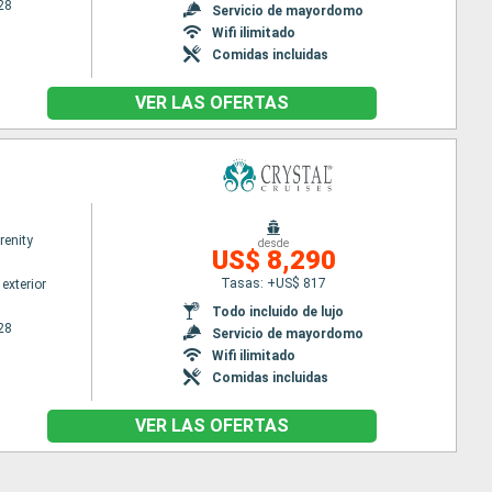
28
Servicio de mayordomo
Wifi ilimitado
Comidas incluidas
VER LAS OFERTAS
renity
desde
US$ 8,290
Tasas: +US$ 817
exterior
Todo incluido de lujo
28
Servicio de mayordomo
Wifi ilimitado
Comidas incluidas
VER LAS OFERTAS