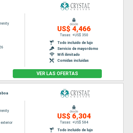
renity
desde
US$ 4,466
Tasas: +US$ 350
Todo incluido de lujo
26
Servicio de mayordomo
Wifi ilimitado
Comidas incluidas
VER LAS OFERTAS
isboa
renity
desde
US$ 6,304
Tasas: +US$ 584
exterior
Todo incluido de lujo