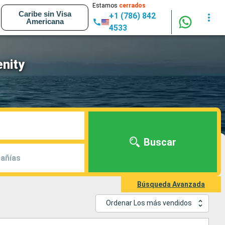
Estamos
cerrados
Caribe sin Visa
+1 (786) 842
Americana
4533
enity
Buscar
añías
Búsqueda Avanzada
Ordenar Los más vendidos