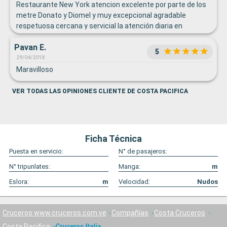
Restaurante New York atencion excelente por parte de los
metre Donato y Diomel y muy excepcional agradable
respetuosa cercana y servicial la atención diaria en
nuestras cenas por parte del sr. José Villanueva y su
Pavan E.
segundo o ayudante El sr. Edgar muy buen vendedor de
5
servicios de comida Grupo de animación totalmente
29/04/2018
encantadores, especiales y siempre dispuestos a hacernos
Maravilloso
sentir a gusto en nuestra estadía. Especial atención de
parte de Antonio y Alexa En el bar del piso 3 la atención de
VER TODAS LAS OPINIONES CLIENTE DE COSTA PACIFICA
todos fue muy buena y siempre dispuestos a servir
especial distinción con el mesonero Nelson y para finalizar
podríamos decir que todos en el barco hacían lo mejor,
sacaban lo mejor de si para hacernos sentir muy bien,
Ficha Técnica
contentos y bien atendidos
Puesta en servicio:
N° de pasajeros:
N° tripunlates:
Manga:
m
Eslora:
m
Velocidad:
Nudos
Cruceros www.cruceros.com.ve
Compañías
Costa Cruceros
Costa Pacifica
Cruceros Italia