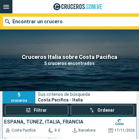
Encontrar un crucero
Nuestros destinos
Cruceros Italia sobre Costa Pacifica
5 cruceros encontrados
Fecha de salida
Puertos
Compañías
5
Sus criterios de búsqueda:
Buscar
Costa Pacifica - Italia
cruceros
Filtrar
Ordenar
ESPAÑA, TÚNEZ, ITALIA, FRANCIA
Costa Pacifica
8 d
Barcelona
17/11/2026