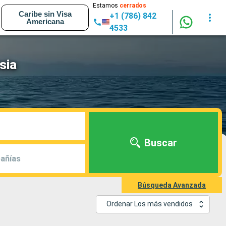
Estamos
cerrados
Caribe sin Visa
+1 (786) 842
Americana
4533
sia
Buscar
añías
Búsqueda Avanzada
Ordenar Los más vendidos