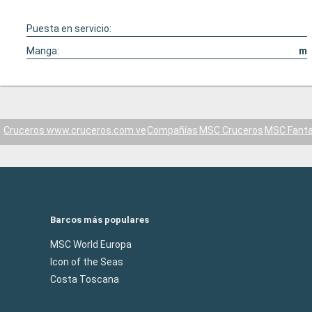
Puesta en servicio:
Manga:
m
Cruceros www.cruceros.com.ve
Compañías
MSC Cruceros
MSC Fanta
Barcos más populares
MSC World Europa
Icon of the Seas
Costa Toscana