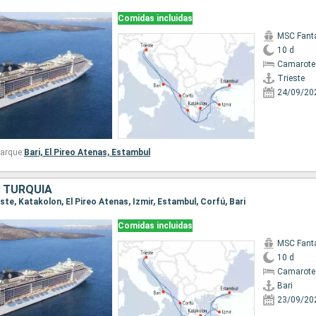
Comidas incluidas
MSC Fant
10 d
Camarote
Trieste
24/09/20
arque:
Bari,
El Pireo Atenas,
Estambul
, TURQUÍA
ieste, Katakolon, El Pireo Atenas, Izmir, Estambul, Corfú, Bari
Comidas incluidas
MSC Fant
10 d
Camarote
Bari
23/09/20