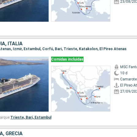
23/08/20
A, ITALIA
o Atenas, Izmir, Estambul, Corfú, Bari, Trieste, Katakolon, El Pireo Atenas
Comidas incluidas
MSC Fant
10 d
Camarote
El Pireo A
27/09/20
arque:
Trieste,
Bari,
Estambul
A, GRECIA