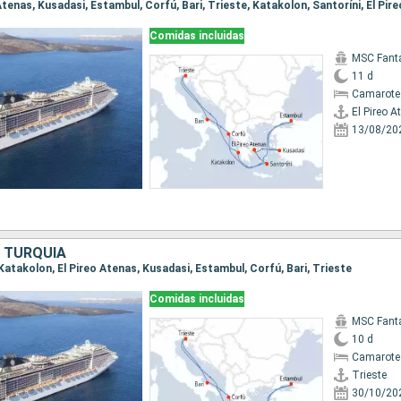
o Atenas, Kusadasi, Estambul, Corfú, Bari, Trieste, Katakolon, Santoríni, El Pir
Comidas incluidas
MSC Fant
11 d
Camarote
El Pireo A
13/08/20
, TURQUÍA
, Katakolon, El Pireo Atenas, Kusadasi, Estambul, Corfú, Bari, Trieste
Comidas incluidas
MSC Fant
10 d
Camarote
Trieste
30/10/20