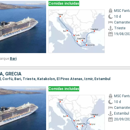
Comidas incluidas
MSC Fant
10 d
Camarote 
Trieste
19/08/20
arque:
Bari
A, GRECIA
l, Corfú, Bari, Trieste, Katakolon, El Pireo Atenas, Izmir, Estambul
Comidas incluidas
MSC Fant
10 d
Camarote 
Estambul
20/09/20