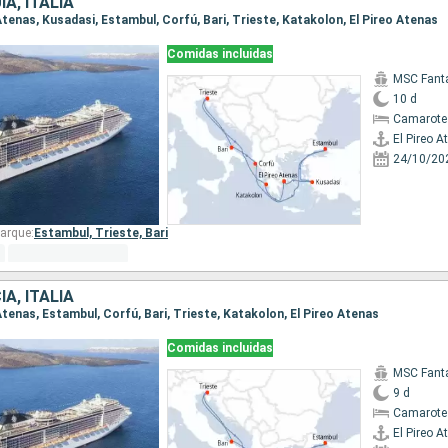
A, ITALIA
o Atenas, Kusadasi, Estambul, Corfú, Bari, Trieste, Katakolon, El Pireo Atenas
Comidas incluidas
MSC Fant
10 d
Camarote
El Pireo A
24/10/20
arque:
Estambul,
Trieste,
Bari
A, ITALIA
o Atenas, Estambul, Corfú, Bari, Trieste, Katakolon, El Pireo Atenas
Comidas incluidas
MSC Fant
9 d
Camarote 
El Pireo A