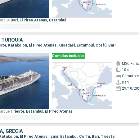
arque:
Bari,
El Pireo Atenas,
Estambul
, TURQUÍA
rieste, Katakolon, El Pireo Atenas, Kusadasi, Estambul, Corfú, Bari
Comidas incluidas
MSC Fant
10 d
Camarote
Bari
29/10/20
arque:
Trieste,
Estambul,
El Pireo Atenas
A, GRECIA
, Katakolon, El Pireo Atenas, Izmir, Estambul, Corfú, Bari, Trieste