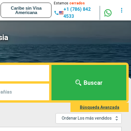
Estamos
cerrados
Caribe sin Visa
+1 (786) 842
Americana
4533
sia
Buscar
añías
Búsqueda Avanzada
Ordenar Los más vendidos