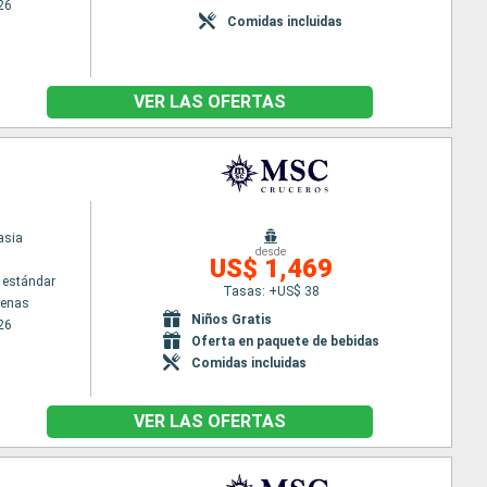
26
Comidas incluidas
VER LAS OFERTAS
asia
desde
US$ 1,469
 estándar
Tasas: +US$ 38
tenas
Niños Gratis
26
Oferta en paquete de bebidas
Comidas incluidas
VER LAS OFERTAS