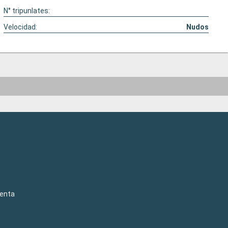
N° tripunlates:
Velocidad:
Nudos
venta