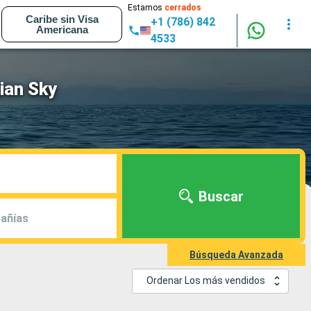
Estamos
cerrados
Caribe sin Visa
+1 (786) 842
Americana
4533
ian Sky
Buscar
añías
Búsqueda Avanzada
Ordenar Los más vendidos