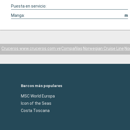
Puesta en servicio:
Manga:
m
Cruceros www.cruceros.com.ve
Compañías
Norwegian Cruise Line
No
Barcos más populares
MSC World Europa
Icon of the Seas
Costa Toscana