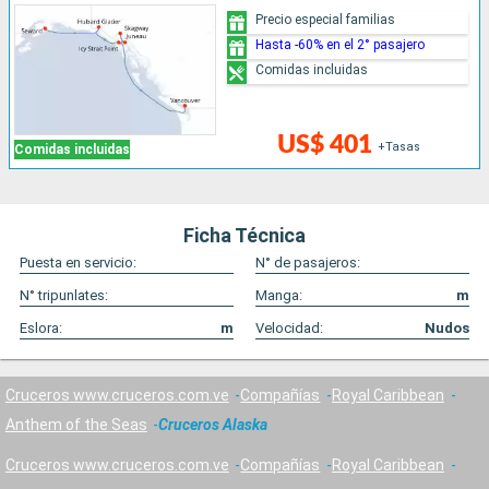
Precio especial familias
Hasta -60% en el 2° pasajero
Comidas incluidas
US$ 401
+Tasas
Comidas incluidas
Ficha Técnica
Puesta en servicio:
N° de pasajeros:
N° tripunlates:
Manga:
m
Eslora:
m
Velocidad:
Nudos
Cruceros www.cruceros.com.ve
Compañías
Royal Caribbean
Anthem of the Seas
Cruceros Alaska
Cruceros www.cruceros.com.ve
Compañías
Royal Caribbean