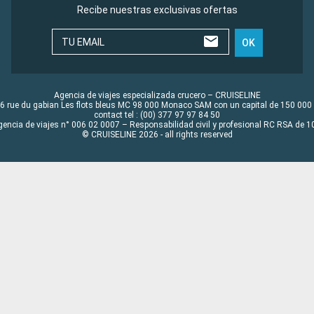
Recibe nuestras exclusivas ofertas
TU EMAIL
OK
Agencia de viajes especializada crucero – CRUISELINE
6 rue du gabian Les flots bleus MC 98 000 Monaco SAM con un capital de 150 000
contact tel : (00) 377 97 97 84 50
gencia de viajes n° 006 02 0007 – Responsabilidad civil y profesional RC RSA de
© CRUISELINE 2026 - all rights reserved