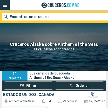
Encontrar un crucero
Nuestros destinos
Cruceros Alaska sobre Anthem of the Seas
11 cruceros encontrados
Fecha de salida
Puertos
Compañías
11
Sus criterios de búsqueda:
Buscar
Anthem of the Seas - Alaska
cruceros
Filtrar
Ordenar
ESTADOS UNIDOS, CANADÁ
Anthem of the Seas
8 d
Vancouver
07/05/2027