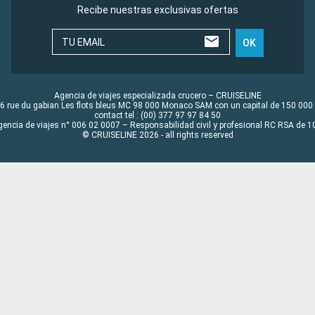
Recibe nuestras exclusivas ofertas
TU EMAIL
OK
Agencia de viajes especializada crucero – CRUISELINE
6 rue du gabian Les flots bleus MC 98 000 Monaco SAM con un capital de 150 000
contact tel : (00) 377 97 97 84 50
gencia de viajes n° 006 02 0007 – Responsabilidad civil y profesional RC RSA de
© CRUISELINE 2026 - all rights reserved