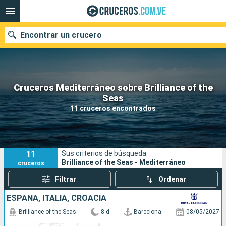
Encontrar un crucero
Cruceros Mediterráneo sobre Brilliance of the
Nuestros destinos
Seas
11 cruceros encontrados
Fecha de salida
Puertos
Compañías
11
Sus criterios de búsqueda:
Buscar
Brilliance of the Seas - Mediterráneo
cruceros
Filtrar
Ordenar
ESPAÑA, ITALIA, CROACIA
Brilliance of the Seas
8 d
Barcelona
08/05/2027