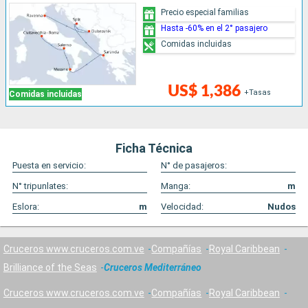
Precio especial familias
Hasta -60% en el 2° pasajero
Comidas incluidas
US$ 1,386
+Tasas
Comidas incluidas
Ficha Técnica
Puesta en servicio:
N° de pasajeros:
N° tripunlates:
Manga:
m
Eslora:
m
Velocidad:
Nudos
Cruceros www.cruceros.com.ve
Compañías
Royal Caribbean
Brilliance of the Seas
Cruceros Mediterráneo
Cruceros www.cruceros.com.ve
Compañías
Royal Caribbean