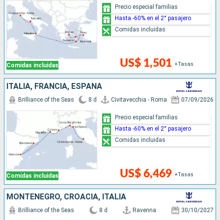
Precio especial familias
Hasta -60% en el 2° pasajero
Comidas incluidas
US$ 1,501
+Tasas
Comidas incluidas
ITALIA, FRANCIA, ESPAÑA
Brilliance of the Seas
8 d
Civitavecchia - Roma
07/09/2026
Precio especial familias
Hasta -60% en el 2° pasajero
Comidas incluidas
US$ 6,469
+Tasas
Comidas incluidas
MONTENEGRO, CROACIA, ITALIA
Brilliance of the Seas
8 d
Ravenna
30/10/2027