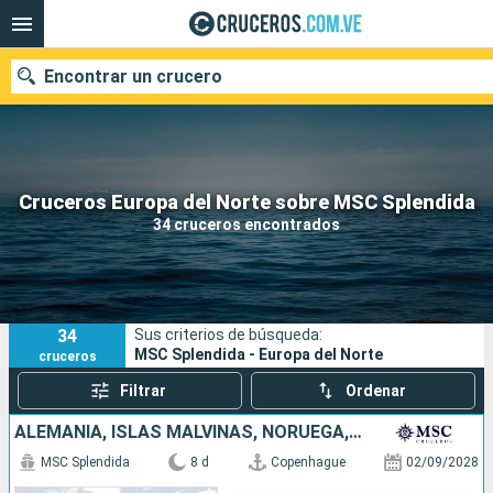
Encontrar un crucero
Nuestros destinos
Cruceros Europa del Norte sobre MSC Splendida
34 cruceros encontrados
Fecha de salida
Puertos
Compañías
34
Sus criterios de búsqueda:
Buscar
MSC Splendida - Europa del Norte
cruceros
Filtrar
Ordenar
ALEMANIA, ISLAS MALVINAS, NORUEGA, DINAMARCA
MSC Splendida
8 d
Copenhague
02/09/2028