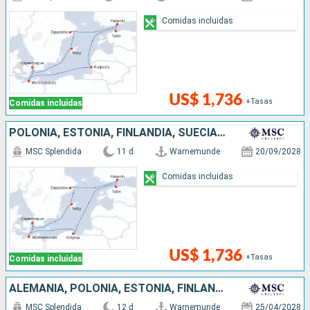
Comidas incluidas
US$ 1,736
+Tasas
Comidas incluidas
POLONIA, ESTONIA, FINLANDIA, SUECIA, DINAMARCA, ALEMANIA
MSC Splendida
11 d
Warnemunde
20/09/2028
Comidas incluidas
US$ 1,736
+Tasas
Comidas incluidas
ALEMANIA, POLONIA, ESTONIA, FINLANDIA, SUECIA, DINAMARCA
MSC Splendida
12 d
Warnemunde
25/04/2028