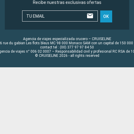
Recibe nuestras exclusivas ofertas
TU EMAIL
OK
Agencia de viajes especializada crucero – CRUISELINE
6 rue du gabian Les flots bleus MC 98 000 Monaco SAM con un capital de 150 000
contact tel : (00) 377 97 97 84 50
gencia de viajes n° 006 02 0007 – Responsabilidad civil y profesional RC RSA de
© CRUISELINE 2026 - all rights reserved