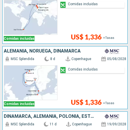
Comidas incluidas
US$ 1,336
+Tasas
Comidas incluidas
ALEMANIA, NORUEGA, DINAMARCA
MSC Splendida
8 d
Copenhague
05/08/2028
Comidas incluidas
US$ 1,336
+Tasas
Comidas incluidas
DINAMARCA, ALEMANIA, POLONIA, ESTONIA, FINLANDIA, SUECIA
MSC Splendida
11 d
Copenhague
19/09/2028