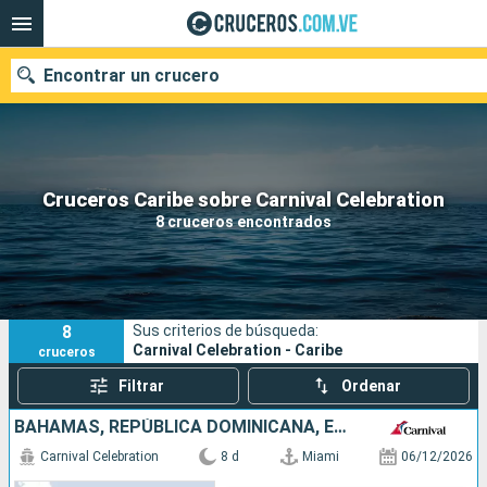
Encontrar un crucero
Nuestros destinos
Cruceros Caribe sobre Carnival Celebration
8 cruceros encontrados
Fecha de salida
Puertos
Compañías
8
Sus criterios de búsqueda:
Buscar
Carnival Celebration - Caribe
cruceros
Filtrar
Ordenar
BAHAMAS, REPÚBLICA DOMINICANA, ESTADOS UNIDOS
Carnival Celebration
8 d
Miami
06/12/2026