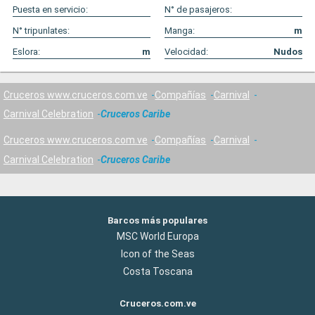
Puesta en servicio:
N° de pasajeros:
N° tripunlates:
Manga:
m
Eslora:
m
Velocidad:
Nudos
Cruceros www.cruceros.com.ve
Compañías
Carnival
Carnival Celebration
Cruceros Caribe
Cruceros www.cruceros.com.ve
Compañías
Carnival
Carnival Celebration
Cruceros Caribe
Barcos más populares
MSC World Europa
Icon of the Seas
Costa Toscana
Cruceros.com.ve