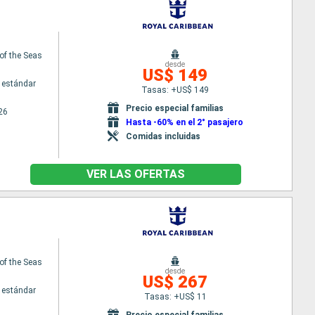
of the Seas
desde
US$ 149
 estándar
Tasas: +US$ 149
Precio especial familias
26
Hasta -60% en el 2° pasajero
Comidas incluidas
VER LAS OFERTAS
of the Seas
desde
US$ 267
 estándar
Tasas: +US$ 11
Precio especial familias