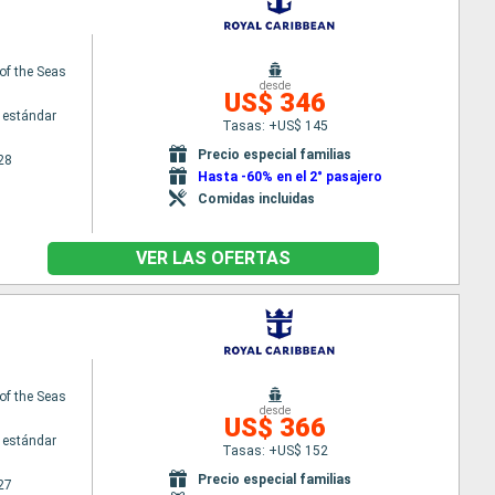
of the Seas
desde
US$ 346
 estándar
Tasas: +US$ 145
Precio especial familias
28
Hasta -60% en el 2° pasajero
Comidas incluidas
VER LAS OFERTAS
of the Seas
desde
US$ 366
 estándar
Tasas: +US$ 152
Precio especial familias
27