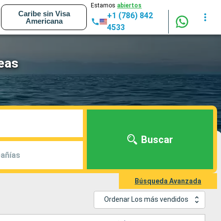
Estamos
abiertos
Caribe sin Visa
+1 (786) 842
Americana
4533
eas
Buscar
añías
Búsqueda Avanzada
Ordenar Los más vendidos