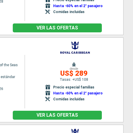
28
Hasta -60% en el 2° pasajero
Comidas incluidas
VER LAS OFERTAS
of the Seas
desde
US$ 289
 estándar
Tasas: +US$ 108
Precio especial familias
26
Hasta -60% en el 2° pasajero
Comidas incluidas
VER LAS OFERTAS