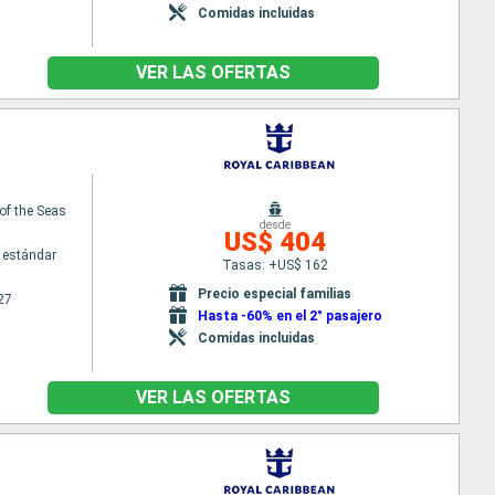
Comidas incluidas
VER LAS OFERTAS
of the Seas
desde
US$ 404
 estándar
Tasas: +US$ 162
Precio especial familias
27
Hasta -60% en el 2° pasajero
Comidas incluidas
VER LAS OFERTAS