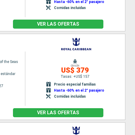
Hasta -60% en el 2° pasajero
Comidas incluidas
VER LAS OFERTAS
of the Seas
desde
US$ 379
 estándar
Tasas: +US$ 157
Precio especial familias
27
Hasta -60% en el 2° pasajero
Comidas incluidas
VER LAS OFERTAS