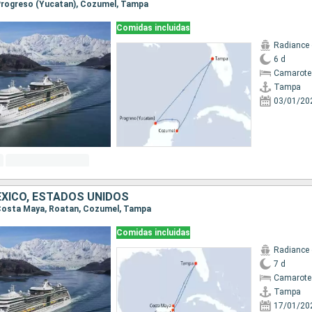
 Progreso (Yucatan), Cozumel, Tampa
Comidas incluidas
Radiance 
6 d
Camarote
Tampa
03/01/20
XICO, ESTADOS UNIDOS
, Costa Maya, Roatan, Cozumel, Tampa
Comidas incluidas
Radiance 
7 d
Camarote
Tampa
17/01/20