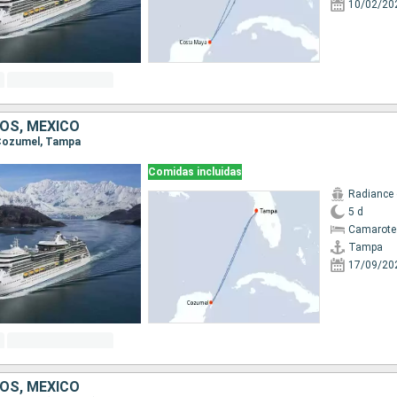
10/02/20
OS, MÉXICO
 Cozumel, Tampa
Comidas incluidas
Radiance 
5 d
Camarote
Tampa
17/09/20
OS, MÉXICO