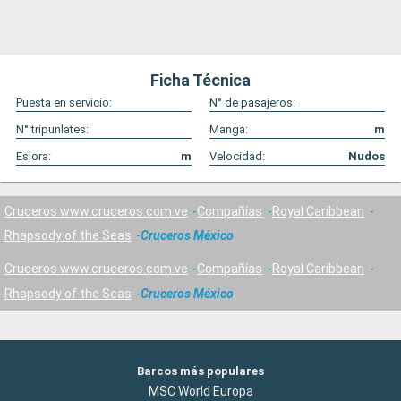
Ficha Técnica
Puesta en servicio:
N° de pasajeros:
N° tripunlates:
Manga:
m
Eslora:
m
Velocidad:
Nudos
Cruceros www.cruceros.com.ve
Compañías
Royal Caribbean
Rhapsody of the Seas
Cruceros México
Cruceros www.cruceros.com.ve
Compañías
Royal Caribbean
Rhapsody of the Seas
Cruceros México
Barcos más populares
MSC World Europa