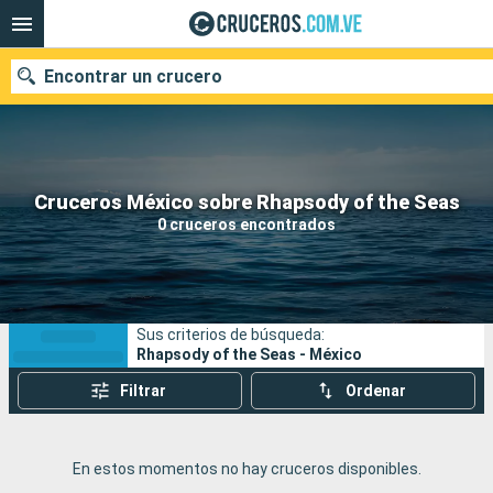
Encontrar un crucero
Nuestros destinos
Cruceros México sobre Rhapsody of the Seas
0 cruceros encontrados
Fecha de salida
Puertos
Compañías
Sus criterios de búsqueda:
Buscar
Rhapsody of the Seas - México
Filtrar
Ordenar
En estos momentos no hay cruceros disponibles.