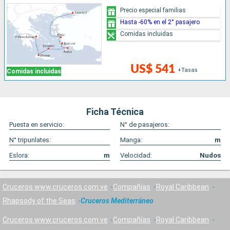
Precio especial familias
Hasta -60% en el 2° pasajero
Comidas incluidas
US$ 541
+Tasas
Comidas incluidas
Ficha Técnica
Puesta en servicio:
N° de pasajeros:
N° tripunlates:
Manga:
m
Eslora:
m
Velocidad:
Nudos
Cruceros www.cruceros.com.ve
Compañías
Royal Caribbean
Rhapsody of the Seas
Cruceros Mediterráneo
Cruceros www.cruceros.com.ve
Compañías
Royal Caribbean