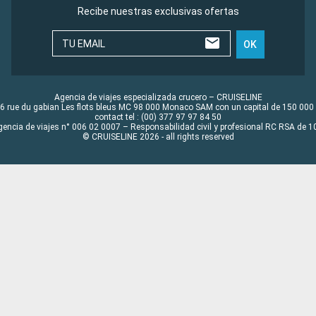
Recibe nuestras exclusivas ofertas
TU EMAIL
OK
Agencia de viajes especializada crucero – CRUISELINE
6 rue du gabian Les flots bleus MC 98 000 Monaco SAM con un capital de 150 000
contact tel : (00) 377 97 97 84 50
gencia de viajes n° 006 02 0007 – Responsabilidad civil y profesional RC RSA de
© CRUISELINE 2026 - all rights reserved