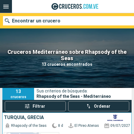
Encontrar un crucero
Cruceros Mediterráneo sobre Rhapsody of the
Nuestros destinos
Seas
13 cruceros encontrados
Fecha de salida
Puertos
Compañías
13
Sus criterios de búsqueda:
Buscar
Rhapsody of the Seas - Mediterráneo
cruceros
Filtrar
Ordenar
TURQUÍA, GRECIA
Rhapsody of the Seas
8 d
El Pireo Atenas
09/07/2027