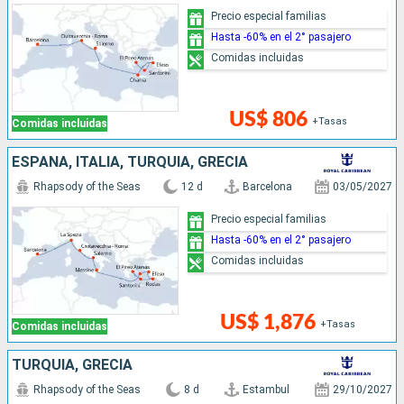
Precio especial familias
Hasta -60% en el 2° pasajero
Comidas incluidas
US$ 806
+Tasas
Comidas incluidas
ESPAÑA, ITALIA, TURQUÍA, GRECIA
Rhapsody of the Seas
12 d
Barcelona
03/05/2027
Precio especial familias
Hasta -60% en el 2° pasajero
Comidas incluidas
US$ 1,876
+Tasas
Comidas incluidas
TURQUÍA, GRECIA
Rhapsody of the Seas
8 d
Estambul
29/10/2027