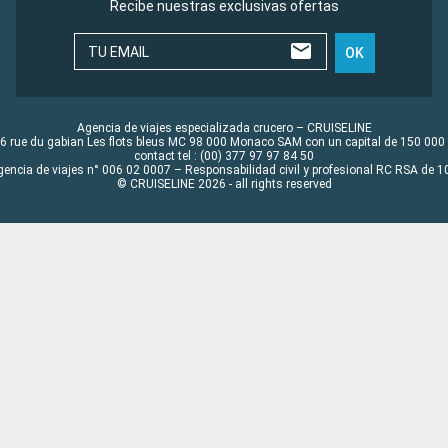
Recibe nuestras exclusivas ofertas
TU EMAIL
OK
Agencia de viajes especializada crucero – CRUISELINE
6 rue du gabian Les flots bleus MC 98 000 Monaco SAM con un capital de 150 000
contact tel : (00) 377 97 97 84 50
gencia de viajes n° 006 02 0007 – Responsabilidad civil y profesional RC RSA de
© CRUISELINE 2026 - all rights reserved