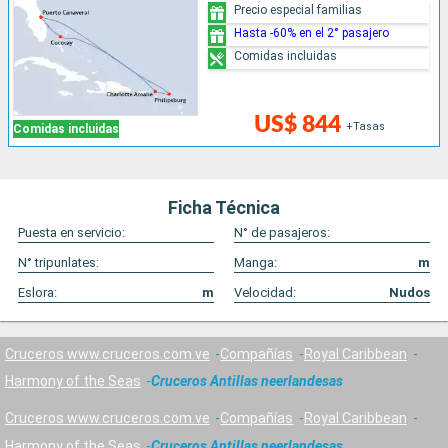
Precio especial familias
Hasta -60% en el 2° pasajero
Comidas incluidas
US$ 844
+Tasas
Comidas incluidas
Ficha Técnica
Puesta en servicio:
N° de pasajeros:
N° tripunlates:
Manga:
m
Eslora:
m
Velocidad:
Nudos
Cruceros www.cruceros.com.ve
Compañías
Royal Caribbean
Harmony of the Seas
Cruceros Antillas neerlandesas
Cruceros www.cruceros.com.ve
Compañías
Royal Caribbean
Harmony of the Seas
Cruceros Antillas neerlandesas