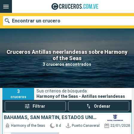
Encontrar un crucero
Cruceros Antillas neerlandesas sobre Harmony
Nuestros destinos
of the Seas
3 cruceros encontrados
Fecha de salida
Puertos
Compañías
3
Sus criterios de búsqueda:
Buscar
Harmony of the Seas - Antillas neerlandesas
cruceros
Filtrar
Ordenar
BAHAMAS, SAN MARTÍN, ESTADOS UNIDOS
Harmony of the Seas
8 d
Puerto Canaveral
22/01/2028