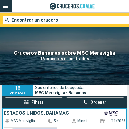
Encontrar un crucero
Nuestros destinos
Cruceros Bahamas sobre MSC Meraviglia
16 cruceros encontrados
Fecha de salida
Puertos
Compañías
16
Sus criterios de búsqueda:
Buscar
MSC Meraviglia - Bahamas
cruceros
Filtrar
Ordenar
ESTADOS UNIDOS, BAHAMAS
MSC Meraviglia
5 d
Miami
11/11/2026