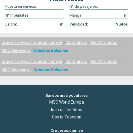
Puesta en servicio:
N° de pasajeros:
N° tripunlates:
Manga:
m
Eslora:
m
Velocidad:
Nudos
Cruceros www.cruceros.com.ve
Compañías
MSC Cruceros
MSC Meraviglia
Cruceros Bahamas
Cruceros www.cruceros.com.ve
Compañías
MSC Cruceros
MSC Meraviglia
Cruceros Bahamas
Barcos más populares
MSC World Europa
Icon of the Seas
Costa Toscana
Cruceros.com.ve