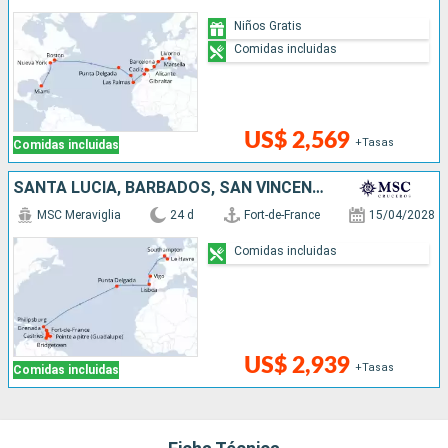
Niños Gratis
Comidas incluidas
US$ 2,569
+Tasas
Comidas incluidas
SANTA LUCIA, BARBADOS, SAN VINCENT Y LAS GRANADINAS, GRENADA, SAN MARTÍN, PORTUGAL, ESPAÑA, FRANCIA, REINO UNIDO
MSC Meraviglia
24 d
Fort-de-France
15/04/2028
Comidas incluidas
US$ 2,939
+Tasas
Comidas incluidas