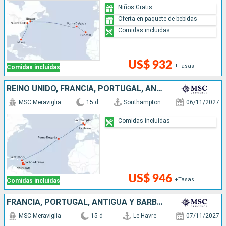
Niños Gratis
Oferta en paquete de bebidas
Comidas incluidas
US$ 932
+Tasas
Comidas incluidas
REINO UNIDO, FRANCIA, PORTUGAL, ANTIGUA Y BARBUDA, SAN VINCENT Y LAS GRANADINAS, BARBADOS
MSC Meraviglia
15 d
Southampton
06/11/2027
Comidas incluidas
US$ 946
+Tasas
Comidas incluidas
FRANCIA, PORTUGAL, ANTIGUA Y BARBUDA, SAN VINCENT Y LAS GRANADINAS, BARBADOS
MSC Meraviglia
15 d
Le Havre
07/11/2027