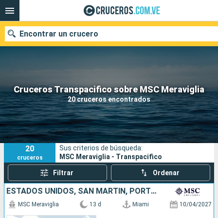
Encontrar un crucero
Nuestros destinos
Cruceros Transpacifico sobre MSC Meraviglia
20 cruceros encontrados
Fecha de salida
Puertos
Compañías
20
Sus criterios de búsqueda:
Buscar
MSC Meraviglia - Transpacifico
cruceros
Filtrar
Ordenar
ESTADOS UNIDOS, SAN MARTÍN, PORTUGAL
MSC Meraviglia
13 d
Miami
10/04/2027