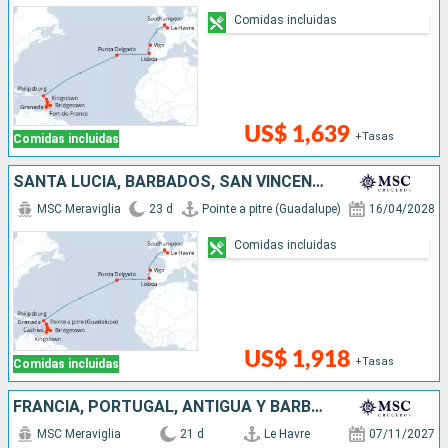
Comidas incluidas
US$ 1,639
+Tasas
Comidas incluidas
SANTA LUCIA, BARBADOS, SAN VINCENT Y LAS GRANADINAS, GRENADA, SAN MARTÍN, PORTUGAL, ESPAÑA, FRANCIA, REINO UNIDO
MSC Meraviglia
23 d
Pointe a pitre (Guadalupe)
16/04/2028
Comidas incluidas
US$ 1,918
+Tasas
Comidas incluidas
FRANCIA, PORTUGAL, ANTIGUA Y BARBUDA, SAN VINCENT Y LAS GRANADINAS, BARBADOS, SAN MARTÍN, DOMINICA
MSC Meraviglia
21 d
Le Havre
07/11/2027