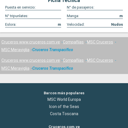
Ficha Técnica
Puesta en servicio:
N° de pasajeros:
N° tripunlates:
Manga:
m
Eslora:
m
Velocidad:
Nudos
Cruceros www.cruceros.com.ve
Compañías
MSC Cruceros
MSC Meraviglia
Cruceros Transpacifico
Cruceros www.cruceros.com.ve
Compañías
MSC Cruceros
MSC Meraviglia
Cruceros Transpacifico
Barcos más populares
MSC World Europa
Icon of the Seas
Costa Toscana
Cruceros.com.ve