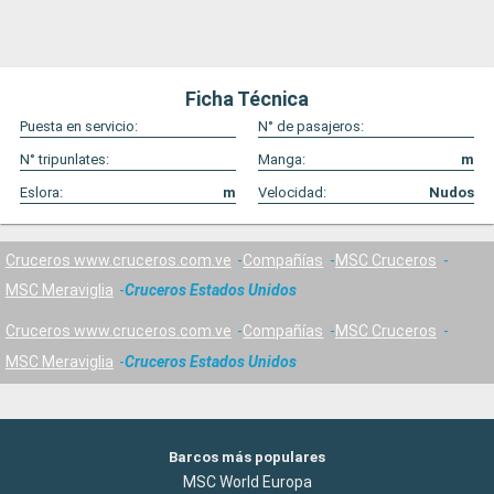
Ficha Técnica
Puesta en servicio:
N° de pasajeros:
N° tripunlates:
Manga:
m
Eslora:
m
Velocidad:
Nudos
Cruceros www.cruceros.com.ve
Compañías
MSC Cruceros
MSC Meraviglia
Cruceros Estados Unidos
Cruceros www.cruceros.com.ve
Compañías
MSC Cruceros
MSC Meraviglia
Cruceros Estados Unidos
Barcos más populares
MSC World Europa