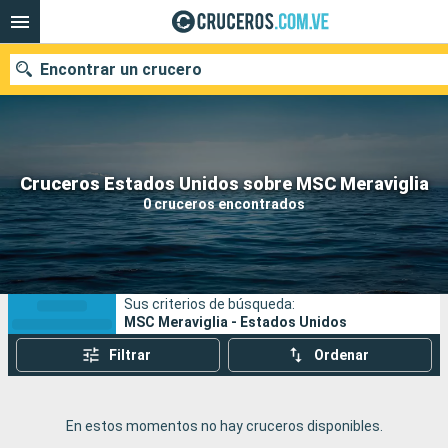
Encontrar un crucero
Nuestros destinos
Cruceros Estados Unidos sobre MSC Meraviglia
0 cruceros encontrados
Fecha de salida
Puertos
Compañías
Sus criterios de búsqueda:
Buscar
MSC Meraviglia - Estados Unidos
Filtrar
Ordenar
En estos momentos no hay cruceros disponibles.