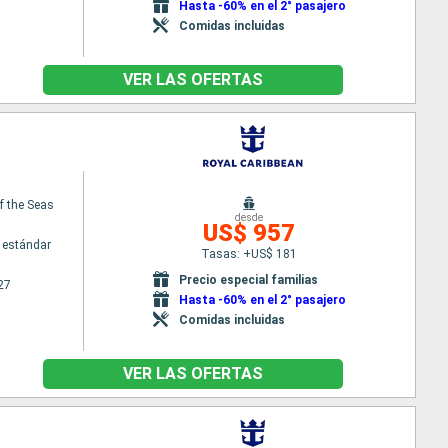
Hasta -60% en el 2° pasajero
Comidas incluidas
VER LAS OFERTAS
f the Seas
desde
US$ 957
 estándar
Tasas: +US$ 181
Precio especial familias
27
Hasta -60% en el 2° pasajero
Comidas incluidas
VER LAS OFERTAS