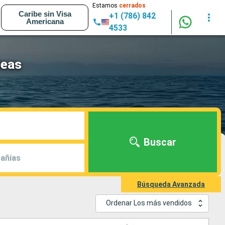
Estamos
cerrados
Caribe sin Visa
+1 (786) 842
Americana
4533
Seas
Buscar
añías
Búsqueda Avanzada
Ordenar Los más vendidos