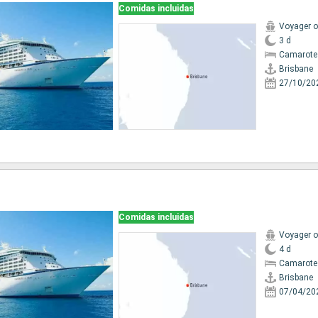
Comidas incluidas
Voyager o
3 d
Camarote
Brisbane
27/10/20
Comidas incluidas
Voyager o
4 d
Camarote
Brisbane
07/04/20