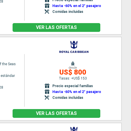
28
Hasta -60% en el 2° pasajero
Comidas incluidas
VER LAS OFERTAS
f the Seas
desde
US$ 800
 estándar
Tasas: +US$ 153
Precio especial familias
28
Hasta -60% en el 2° pasajero
Comidas incluidas
VER LAS OFERTAS