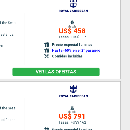
f the Seas
desde
US$ 458
 estándar
Tasas: +US$ 117
Precio especial familias
28
Hasta -60% en el 2° pasajero
Comidas incluidas
VER LAS OFERTAS
f the Seas
desde
US$ 791
 estándar
Tasas: +US$ 162
Precio especial familias