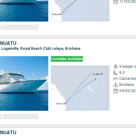
11/02/20
ANUATU
e, Luganville, Royal Beach Club Lelepa, Brisbane
Comidas incluidas
Voyager o
8 d
Camarote
Brisbane
04/02/20
ANUATU