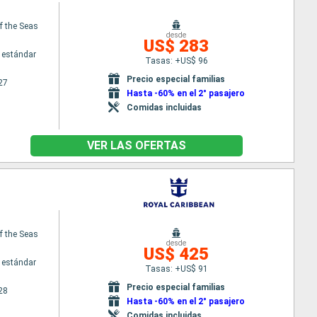
f the Seas
desde
US$ 283
 estándar
Tasas: +US$ 96
Precio especial familias
27
Hasta -60% en el 2° pasajero
Comidas incluidas
VER LAS OFERTAS
f the Seas
desde
US$ 425
 estándar
Tasas: +US$ 91
Precio especial familias
28
Hasta -60% en el 2° pasajero
Comidas incluidas