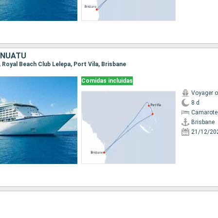
ANUATU
e, Royal Beach Club Lelepa, Port Vila, Brisbane
Comidas incluidas
Voyager o
8 d
Camarote
Brisbane
21/12/20