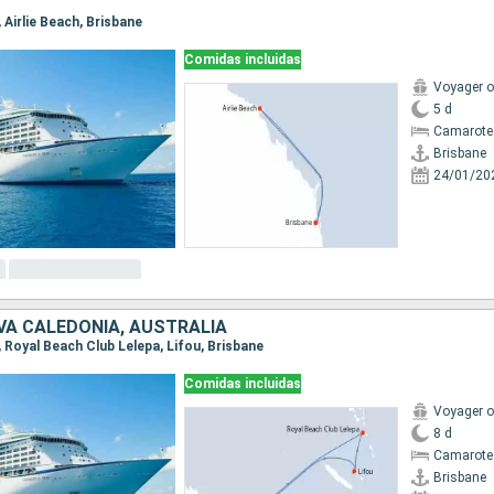
, Airlie Beach, Brisbane
Comidas incluidas
Voyager o
5 d
Camarote
Brisbane
24/01/20
VA CALEDONIA, AUSTRALIA
e, Royal Beach Club Lelepa, Lifou, Brisbane
Comidas incluidas
Voyager o
8 d
Camarote
Brisbane