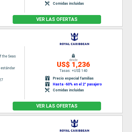
Comidas incluidas
VER LAS OFERTAS
f the Seas
desde
US$ 1,236
 estándar
Tasas: +US$ 140
Precio especial familias
27
Hasta -60% en el 2° pasajero
Comidas incluidas
VER LAS OFERTAS