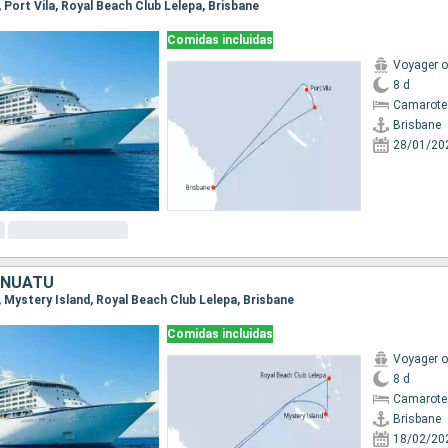
e, Port Vila, Royal Beach Club Lelepa, Brisbane
Comidas incluidas
Voyager o
8 d
Camarote
Brisbane
28/01/20
ANUATU
e, Mystery Island, Royal Beach Club Lelepa, Brisbane
Comidas incluidas
Voyager o
8 d
Camarote
Brisbane
18/02/20