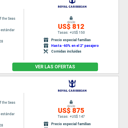
f the Seas
desde
US$ 812
 estándar
Tasas: +US$ 150
Precio especial familias
28
Hasta -60% en el 2° pasajero
Comidas incluidas
VER LAS OFERTAS
f the Seas
desde
US$ 875
 estándar
Tasas: +US$ 147
Precio especial familias
28