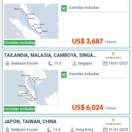
Comidas incluidas
US$ 3,687
+Tasas
Comidas incluidas
TAILANDIA, MALASIA, CAMBOYA, SINGAPUR
Seabourn Encore
15 d
Singapur
18/01/2027
Comidas incluidas
US$ 6,024
+Tasas
Comidas incluidas
JAPÓN, TAIWÁN, CHINA
Seabourn Encore
13 d
Hong Kong
31/01/2029