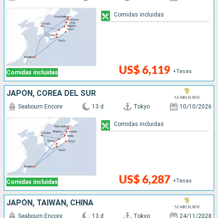
Comidas incluidas
US$ 6,119
+Tasas
Comidas incluidas
JAPÓN, COREA DEL SUR
Seabourn Encore
13 d
Tokyo
10/10/2026
Comidas incluidas
US$ 6,287
+Tasas
Comidas incluidas
JAPÓN, TAIWÁN, CHINA
Seabourn Encore
13 d
Tokyo
24/11/2028