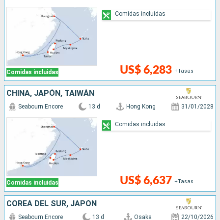
Comidas incluidas
US$ 6,283
+Tasas
Comidas incluidas
CHINA, JAPÓN, TAIWÁN
Seabourn Encore
13 d
Hong Kong
31/01/2028
Comidas incluidas
US$ 6,637
+Tasas
Comidas incluidas
COREA DEL SUR, JAPÓN
Seabourn Encore
13 d
Osaka
22/10/2026