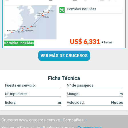
Comidas incluidas
US$ 6,331
+Tasas
Comidas incluidas
VER MÁS DE CRUCEROS
Ficha Técnica
Puesta en servicio:
N° de pasajeros:
N° tripunlates:
Manga:
m
Eslora:
m
Velocidad:
Nudos
Cruceros www.cruceros.com.ve
Compañías
Seabourn Cruise Line
Seabourn Encore
Cruceros asia