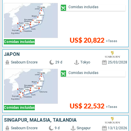
Comidas incluidas
US$ 20,822
+Tasas
Comidas incluidas
JAPÓN
Seabourn Encore
29 d
Tokyo
25/03/2028
Comidas incluidas
US$ 22,532
+Tasas
Comidas incluidas
SINGAPUR, MALASIA, TAILANDIA
Seabourn Encore
9 d
Singapur
13/12/2026