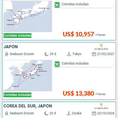
Comidas incluidas
US$ 10,957
+Tasas
Comidas incluidas
JAPÓN
Seabourn Encore
29 d
Tokyo
27/02/2027
Comidas incluidas
US$ 13,380
+Tasas
Comidas incluidas
COREA DEL SUR, JAPÓN
Seabourn Encore
25 d
Osaka
22/10/2026