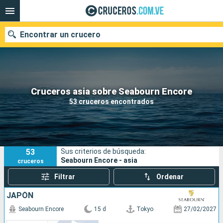
Encontrar un crucero
Nuestros destinos
Cruceros asia sobre Seabourn Encore
53 cruceros encontrados
Fecha de salida
Puertos
Compañías
53
Sus criterios de búsqueda:
Buscar
Seabourn Encore - asia
cruceros
Filtrar
Ordenar
JAPÓN
Seabourn Encore
15 d
Tokyo
27/02/2027