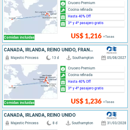
Crucero Premium
Cocina refinada
Hasta 40% Off
3º y 4º pasajero gratis
US$ 1,216
+Tasas
Comidas incluidas
CANADÁ, IRLANDA, REINO UNIDO, FRANCIA
Majestic Princess
13 d
Southampton
05/08/2027
Crucero Premium
Cocina refinada
Hasta 40% Off
3º y 4º pasajero gratis
US$ 1,236
+Tasas
Comidas incluidas
CANADÁ, IRLANDA, REINO UNIDO
Majestic Princess
8 d
Southampton
31/03/2028