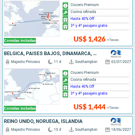
Crucero Premium
Cocina refinada
Hasta 40% Off
3º y 4º pasajero gratis
US$ 1,426
+Tasas
Comidas incluidas
BÉLGICA, PAISES BAJOS, DINAMARCA, ALEMANIA, FRANCIA, REINO UNIDO
Majestic Princess
11 d
Southampton
02/07/2027
Crucero Premium
Cocina refinada
Hasta 40% Off
3º y 4º pasajero gratis
US$ 1,444
+Tasas
Comidas incluidas
REINO UNIDO, NORUEGA, ISLANDIA
Majestic Princess
15 d
Southampton
18/06/2027