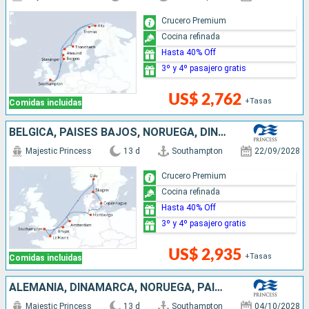
Crucero Premium
Cocina refinada
Hasta 40% Off
3º y 4º pasajero gratis
US$ 2,762
+Tasas
Comidas incluidas
BÉLGICA, PAISES BAJOS, NORUEGA, DINAMARCA, ALEMANIA, FRANCIA, REINO UNIDO
Majestic Princess
13 d
Southampton
22/09/2028
Crucero Premium
Cocina refinada
Hasta 40% Off
3º y 4º pasajero gratis
US$ 2,935
+Tasas
Comidas incluidas
ALEMANIA, DINAMARCA, NORUEGA, PAISES BAJOS, BÉLGICA, FRANCIA, REINO UNIDO
Majestic Princess
13 d
Southampton
04/10/2028