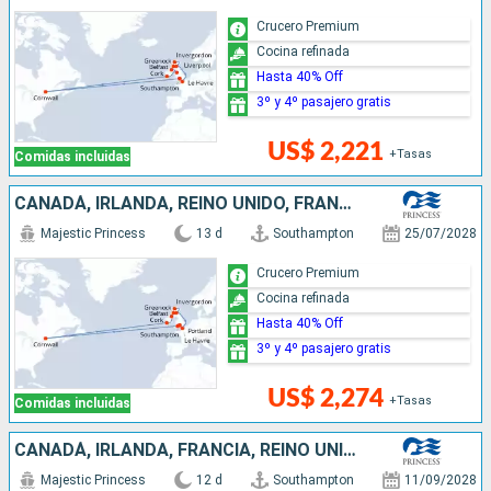
Crucero Premium
Cocina refinada
Hasta 40% Off
3º y 4º pasajero gratis
US$ 2,221
+Tasas
Comidas incluidas
CANADÁ, IRLANDA, REINO UNIDO, FRANCIA
Majestic Princess
13 d
Southampton
25/07/2028
Crucero Premium
Cocina refinada
Hasta 40% Off
3º y 4º pasajero gratis
US$ 2,274
+Tasas
Comidas incluidas
CANADÁ, IRLANDA, FRANCIA, REINO UNIDO
Majestic Princess
12 d
Southampton
11/09/2028