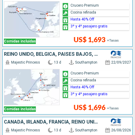
Crucero Premium
Cocina refinada
Hasta 40% Off
3º y 4º pasajero gratis
US$ 1,693
+Tasas
Comidas incluidas
REINO UNIDO, BÉLGICA, PAISES BAJOS, NORUEGA, DINAMARCA, ALEMANIA, FRANCIA
Majestic Princess
13 d
Southampton
22/09/2027
Crucero Premium
Cocina refinada
Hasta 40% Off
3º y 4º pasajero gratis
US$ 1,696
+Tasas
Comidas incluidas
CANADÁ, IRLANDA, FRANCIA, REINO UNIDO
Majestic Princess
13 d
Southampton
26/08/2026