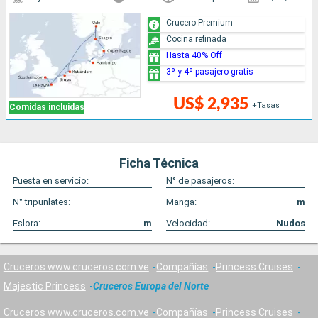
Crucero Premium
Cocina refinada
Hasta 40% Off
3º y 4º pasajero gratis
US$ 2,935
+Tasas
Comidas incluidas
Ficha Técnica
Puesta en servicio:
N° de pasajeros:
N° tripunlates:
Manga:
m
Eslora:
m
Velocidad:
Nudos
Cruceros www.cruceros.com.ve
Compañías
Princess Cruises
Majestic Princess
Cruceros Europa del Norte
Cruceros www.cruceros.com.ve
Compañías
Princess Cruises