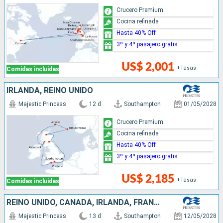
Crucero Premium
Cocina refinada
Hasta 40% Off
3º y 4º pasajero gratis
US$ 2,001
+Tasas
Comidas incluidas
IRLANDA, REINO UNIDO
Majestic Princess
12 d
Southampton
01/05/2028
Crucero Premium
Cocina refinada
Hasta 40% Off
3º y 4º pasajero gratis
US$ 2,185
+Tasas
Comidas incluidas
REINO UNIDO, CANADÁ, IRLANDA, FRANCIA
Majestic Princess
13 d
Southampton
12/05/2028