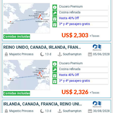
Crucero Premium
Cocina refinada
Hasta 40% Off
3º y 4º pasajero gratis
US$ 2,303
+Tasas
Comidas incluidas
REINO UNIDO, CANADÁ, IRLANDA, FRANCIA
Majestic Princess
13 d
Southampton
05/06/2028
Crucero Premium
Cocina refinada
Hasta 40% Off
3º y 4º pasajero gratis
US$ 2,326
+Tasas
Comidas incluidas
IRLANDA, CANADÁ, FRANCIA, REINO UNIDO
Majestic Princess
13 d
Southampton
30/08/2028