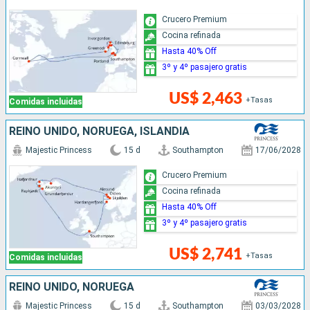
Crucero Premium
Cocina refinada
Hasta 40% Off
3º y 4º pasajero gratis
US$ 2,463
+Tasas
Comidas incluidas
REINO UNIDO, NORUEGA, ISLANDIA
Majestic Princess
15 d
Southampton
17/06/2028
Crucero Premium
Cocina refinada
Hasta 40% Off
3º y 4º pasajero gratis
US$ 2,741
+Tasas
Comidas incluidas
REINO UNIDO, NORUEGA
Majestic Princess
15 d
Southampton
03/03/2028