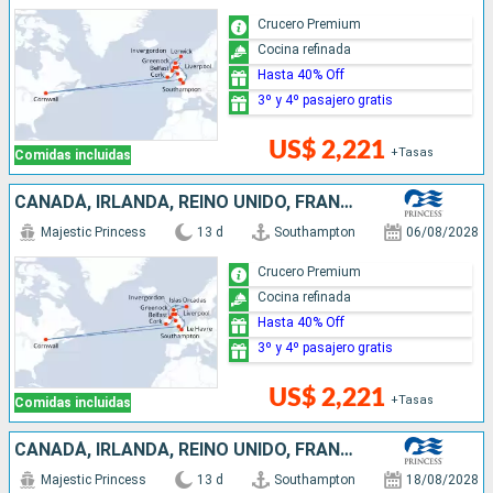
Crucero Premium
Cocina refinada
Hasta 40% Off
3º y 4º pasajero gratis
US$ 2,221
+Tasas
Comidas incluidas
CANADÁ, IRLANDA, REINO UNIDO, FRANCIA
Majestic Princess
13 d
Southampton
06/08/2028
Crucero Premium
Cocina refinada
Hasta 40% Off
3º y 4º pasajero gratis
US$ 2,221
+Tasas
Comidas incluidas
CANADÁ, IRLANDA, REINO UNIDO, FRANCIA
Majestic Princess
13 d
Southampton
18/08/2028