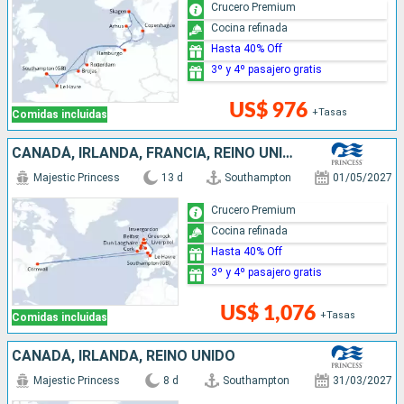
Crucero Premium
Cocina refinada
Hasta 40% Off
3º y 4º pasajero gratis
US$ 976
+Tasas
Comidas incluidas
CANADÁ, IRLANDA, FRANCIA, REINO UNIDO
Majestic Princess
13 d
Southampton
01/05/2027
Crucero Premium
Cocina refinada
Hasta 40% Off
3º y 4º pasajero gratis
US$ 1,076
+Tasas
Comidas incluidas
CANADÁ, IRLANDA, REINO UNIDO
Majestic Princess
8 d
Southampton
31/03/2027