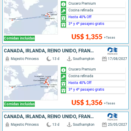
Crucero Premium
Cocina refinada
Hasta 40% Off
3º y 4º pasajero gratis
US$ 1,355
+Tasas
Comidas incluidas
CANADÁ, IRLANDA, REINO UNIDO, FRANCIA
Majestic Princess
13 d
Southampton
17/08/2027
Crucero Premium
Cocina refinada
Hasta 40% Off
3º y 4º pasajero gratis
US$ 1,356
+Tasas
Comidas incluidas
CANADÁ, IRLANDA, REINO UNIDO, FRANCIA
Majestic Princess
13 d
Southampton
25/05/2027