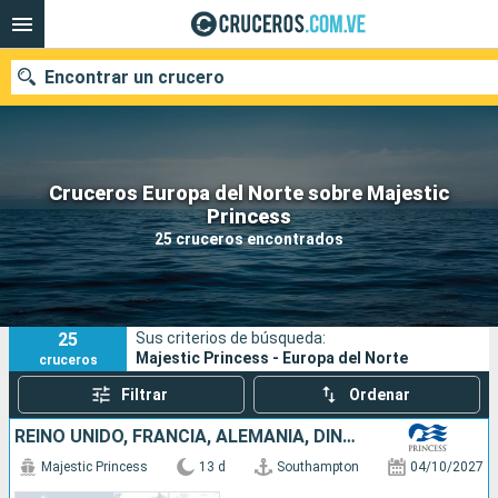
Encontrar un crucero
Cruceros Europa del Norte sobre Majestic
Nuestros destinos
Princess
25 cruceros encontrados
Fecha de salida
Puertos
Compañías
25
Sus criterios de búsqueda:
Buscar
Majestic Princess - Europa del Norte
cruceros
Filtrar
Ordenar
REINO UNIDO, FRANCIA, ALEMANIA, DINAMARCA, PAISES BAJOS, BÉLGICA
Majestic Princess
13 d
Southampton
04/10/2027