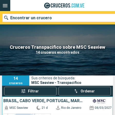
Encontrar un crucero
Nuestros destinos
Cruceros Transpacifico sobre MSC Seaview
14 cruceros encontrados
Fecha de salida
Puertos
Compañías
14
Sus criterios de búsqueda:
Buscar
MSC Seaview - Transpacifico
cruceros
Filtrar
Ordenar
BRASIL, CABO VERDE, PORTUGAL, MARRUECOS, ESPAÑA
MSC Seaview
21 d
Rio de Janeiro
08/03/2027