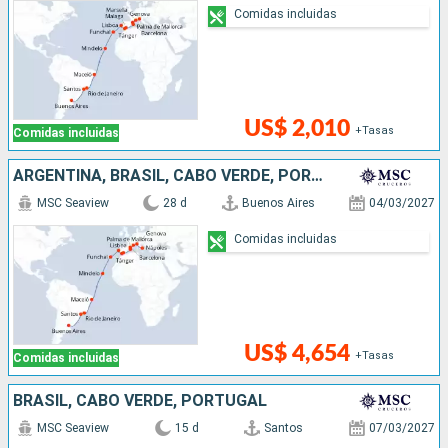
Comidas incluidas
US$ 2,010
+Tasas
Comidas incluidas
ARGENTINA, BRASIL, CABO VERDE, PORTUGAL, MARRUECOS, ESPAÑA, FRANCIA, ITALIA
MSC Seaview
28 d
Buenos Aires
04/03/2027
Comidas incluidas
US$ 4,654
+Tasas
Comidas incluidas
BRASIL, CABO VERDE, PORTUGAL
MSC Seaview
15 d
Santos
07/03/2027