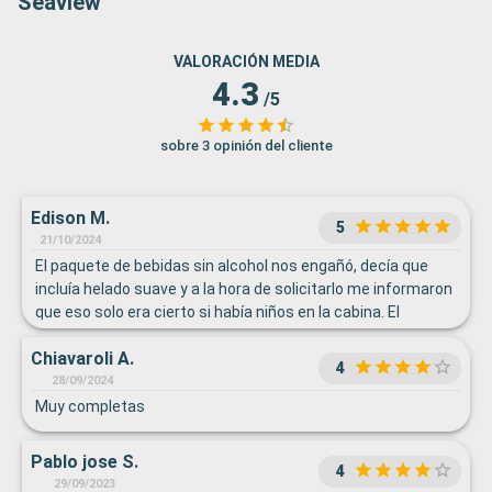
Seaview
VALORACIÓN MEDIA
4.3
/5
sobre 3 opinión del cliente
Edison M.
5
21/10/2024
El paquete de bebidas sin alcohol nos engañó, decía que
incluía helado suave y a la hora de solicitarlo me informaron
que eso solo era cierto si había niños en la cabina. El
penúltimo día, no hicieron el servicio de cuarto en la tarde ni
Chiavaroli A.
dejaron la información del desembarco.
4
28/09/2024
Muy completas
Pablo jose S.
4
29/09/2023