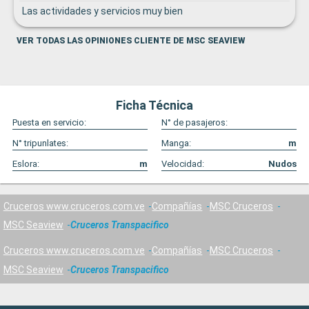
Las actividades y servicios muy bien
VER TODAS LAS OPINIONES CLIENTE DE MSC SEAVIEW
Ficha Técnica
Puesta en servicio:
N° de pasajeros:
N° tripunlates:
Manga:
m
Eslora:
m
Velocidad:
Nudos
Cruceros www.cruceros.com.ve
Compañías
MSC Cruceros
MSC Seaview
Cruceros Transpacifico
Cruceros www.cruceros.com.ve
Compañías
MSC Cruceros
MSC Seaview
Cruceros Transpacifico