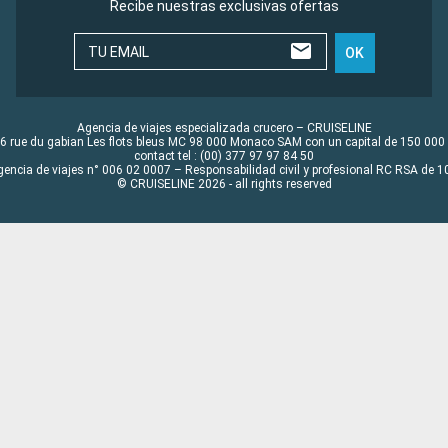
Recibe nuestras exclusivas ofertas
TU EMAIL
OK
Agencia de viajes especializada crucero – CRUISELINE
6 rue du gabian Les flots bleus MC 98 000 Monaco SAM con un capital de 150 000
contact tel : (00) 377 97 97 84 50
gencia de viajes n° 006 02 0007 – Responsabilidad civil y profesional RC RSA de
© CRUISELINE 2026 - all rights reserved