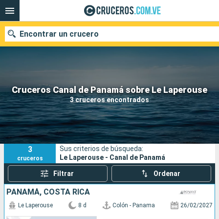
Encontrar un crucero
Nuestros destinos
Cruceros Canal de Panamá sobre Le Laperouse
3 cruceros encontrados
Fecha de salida
Puertos
Compañías
3
Sus criterios de búsqueda:
Buscar
Le Laperouse - Canal de Panamá
cruceros
Filtrar
Ordenar
PANAMÁ, COSTA RICA
Le Laperouse
8 d
Colón - Panama
26/02/2027