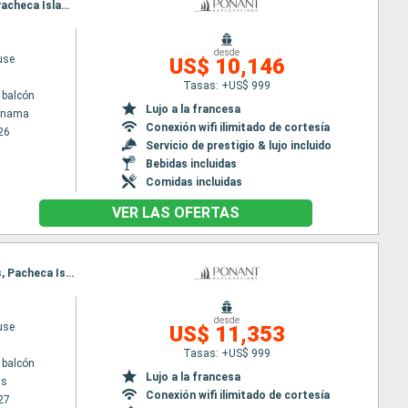
Itinerario : Colón - Panama, Fuerte San Lorenzo, San Blas, Crossing Panama canal, Islas Perlas, Pacheca Island, Playa Muerto, Isla de Coiba, rio esquinas, Baie de Drake, Curú, Puntarenas
desde
use
US$ 10,146
Tasas: +US$ 999
 balcón
Lujo a la francesa
Panama
Conexión wifi ilimitado de cortesía
26
Servicio de prestigio & lujo incluido
Bebidas incluidas
Comidas incluidas
VER LAS OFERTAS
Itinerario : Puntarenas, Curú, Baie de Drake, rio esquinas, Isla de Coiba, Playa Muerto, Islas Perlas, Pacheca Island, Crossing Panama canal, San Blas, Fuerte San Lorenzo, Colón - Panama
desde
use
US$ 11,353
Tasas: +US$ 999
 balcón
Lujo a la francesa
as
Conexión wifi ilimitado de cortesía
27