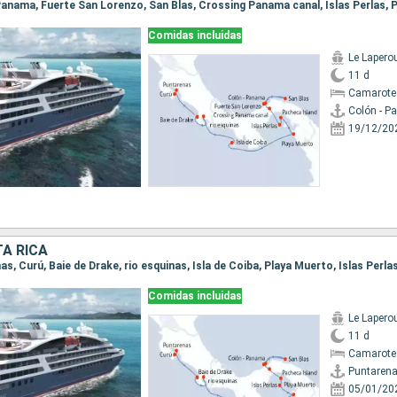
Comidas incluidas
Le Lapero
11 d
Camarote
Colón - 
19/12/20
A RICA
Comidas incluidas
Le Lapero
11 d
Camarote
Puntaren
05/01/20