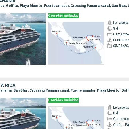
PANAMÁ
Comidas incluidas
Le Lapero
8 d
Camarote
Puntaren
05/03/20
A RICA
Comidas incluidas
Le Lapero
8 d
Camarote
Colón - 