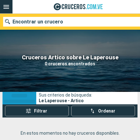
Encontrar un crucero
Nuestros destinos
Cruceros Artico sobre Le Laperouse
0 cruceros encontrados
Fecha de salida
Puertos
Compañías
Sus criterios de búsqueda:
Buscar
Le Laperouse - Artico
Filtrar
Ordenar
En estos momentos no hay cruceros disponibles.