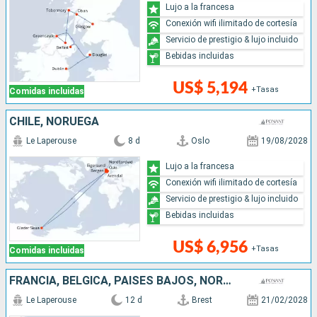
Lujo a la francesa
Conexión wifi ilimitado de cortesía
Servicio de prestigio & lujo incluido
Bebidas incluidas
US$ 5,194
+Tasas
Comidas incluidas
CHILE, NORUEGA
Le Laperouse
8 d
Oslo
19/08/2028
Lujo a la francesa
Conexión wifi ilimitado de cortesía
Servicio de prestigio & lujo incluido
Bebidas incluidas
US$ 6,956
+Tasas
Comidas incluidas
FRANCIA, BÉLGICA, PAISES BAJOS, NORUEGA
Le Laperouse
12 d
Brest
21/02/2028