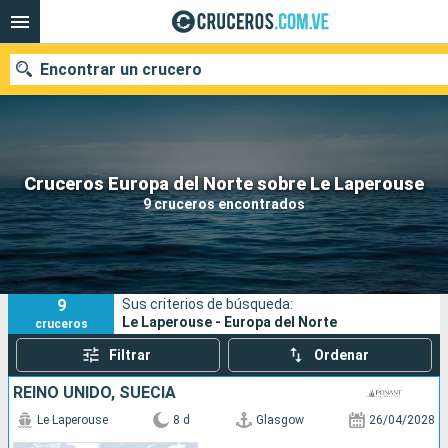
Encontrar un crucero
Nuestros destinos
Cruceros Europa del Norte sobre Le Laperouse
9 cruceros encontrados
Fecha de salida
Puertos
Compañías
9
Sus criterios de búsqueda:
Buscar
Le Laperouse - Europa del Norte
cruceros
Filtrar
Ordenar
REINO UNIDO, SUECIA
Le Laperouse
8 d
Glasgow
26/04/2028