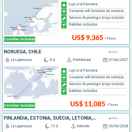
Lujo a la francesa
Conexión wifi ilimitado de cortesía
Servicio de prestigio & lujo incluido
Bebidas incluidas
US$ 9,365
+Tasas
Comidas incluidas
NORUEGA, CHILE
Le Laperouse
8 d
Fredrikstad
07/06/2027
Lujo a la francesa
Conexión wifi ilimitado de cortesía
Servicio de prestigio & lujo incluido
Bebidas incluidas
US$ 11,085
+Tasas
Comidas incluidas
FINLANDIA, ESTONIA, SUECIA, LETONIA, POLONIA, ALEMANIA, DINAMARCA
Le Laperouse
13 d
Helsinki
30/06/2028