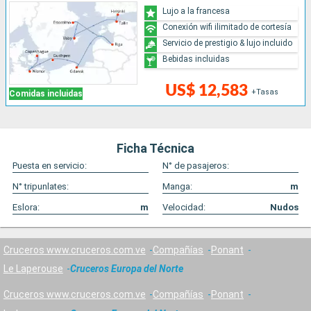
Lujo a la francesa
Conexión wifi ilimitado de cortesía
Servicio de prestigio & lujo incluido
Bebidas incluidas
US$ 12,583
+Tasas
Comidas incluidas
Ficha Técnica
Puesta en servicio:
N° de pasajeros:
N° tripunlates:
Manga:
m
Eslora:
m
Velocidad:
Nudos
Cruceros www.cruceros.com.ve
Compañías
Ponant
Le Laperouse
Cruceros Europa del Norte
Cruceros www.cruceros.com.ve
Compañías
Ponant