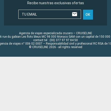
Recibe nuestras exclusivas ofertas
TU EMAIL
OK
Agencia de viajes especializada crucero – CRUISELINE
6 rue du gabian Les flots bleus MC 98 000 Monaco SAM con un capital de 150 000
contact tel : (00) 377 97 97 84 50
gencia de viajes n° 006 02 0007 – Responsabilidad civil y profesional RC RSA de
© CRUISELINE 2026 - all rights reserved