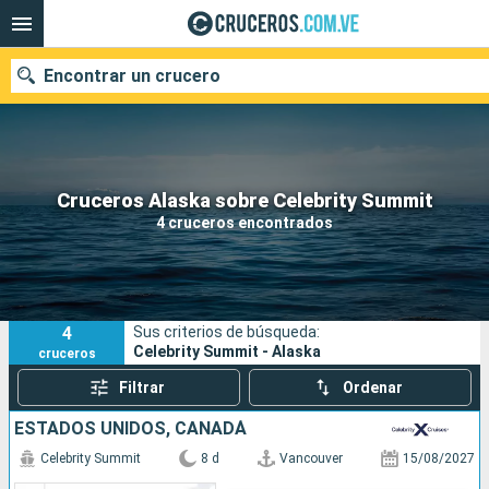
Encontrar un crucero
Nuestros destinos
Cruceros Alaska sobre Celebrity Summit
4 cruceros encontrados
Fecha de salida
Puertos
Compañías
4
Sus criterios de búsqueda:
Buscar
Celebrity Summit - Alaska
cruceros
Filtrar
Ordenar
ESTADOS UNIDOS, CANADÁ
Celebrity Summit
8 d
Vancouver
15/08/2027