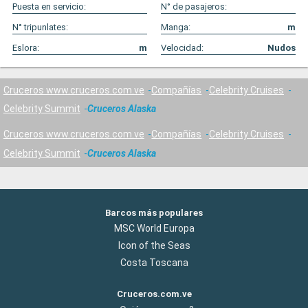
Puesta en servicio:
N° de pasajeros:
N° tripunlates:
Manga:
m
Eslora:
m
Velocidad:
Nudos
Cruceros www.cruceros.com.ve
Compañías
Celebrity Cruises
Celebrity Summit
Cruceros Alaska
Cruceros www.cruceros.com.ve
Compañías
Celebrity Cruises
Celebrity Summit
Cruceros Alaska
Barcos más populares
MSC World Europa
Icon of the Seas
Costa Toscana
Cruceros.com.ve