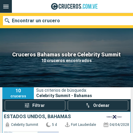
Encontrar un crucero
Nuestros destinos
Cruceros Bahamas sobre Celebrity Summit
10 cruceros encontrados
Fecha de salida
Puertos
Compañías
10
Sus criterios de búsqueda:
Buscar
Celebrity Summit - Bahamas
cruceros
Filtrar
Ordenar
ESTADOS UNIDOS, BAHAMAS
Celebrity Summit
5 d
Fort Lauderdale
04/04/2028