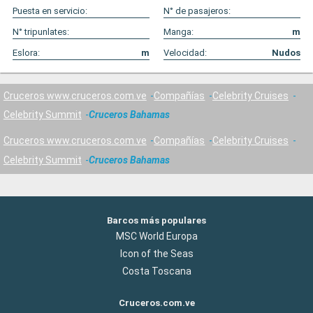
Puesta en servicio:
N° de pasajeros:
N° tripunlates:
Manga:
m
Eslora:
m
Velocidad:
Nudos
Cruceros www.cruceros.com.ve
Compañías
Celebrity Cruises
Celebrity Summit
Cruceros Bahamas
Cruceros www.cruceros.com.ve
Compañías
Celebrity Cruises
Celebrity Summit
Cruceros Bahamas
Barcos más populares
MSC World Europa
Icon of the Seas
Costa Toscana
Cruceros.com.ve