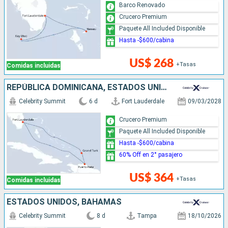
Barco Renovado
Crucero Premium
Paquete All Included Disponible
Hasta -$600/cabina
US$ 268
+Tasas
Comidas incluidas
REPÚBLICA DOMINICANA, ESTADOS UNIDOS
Celebrity Summit
6 d
Fort Lauderdale
09/03/2028
Crucero Premium
Paquete All Included Disponible
Hasta -$600/cabina
60% Off en 2° pasajero
US$ 364
+Tasas
Comidas incluidas
ESTADOS UNIDOS, BAHAMAS
Celebrity Summit
8 d
Tampa
18/10/2026