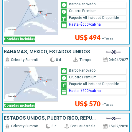
Barco Renovado
Crucero Premium
Paquete All Included Disponible
Hasta -$600/cabina
US$ 494
+Tasas
Comidas incluidas
BAHAMAS, MÉXICO, ESTADOS UNIDOS
Celebrity Summit
8 d
Tampa
04/04/2027
Barco Renovado
Crucero Premium
Paquete All Included Disponible
Hasta -$600/cabina
US$ 570
+Tasas
Comidas incluidas
ESTADOS UNIDOS, PUERTO RICO, REPÚBLICA DOMINICANA
Celebrity Summit
8 d
Fort Lauderdale
15/02/2028