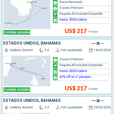
Barco Renovado
Crucero Premium
Paquete All Included Disponible
Hasta -$600/cabina
US$ 217
+Tasas
Comidas incluidas
ESTADOS UNIDOS, BAHAMAS
Celebrity Summit
5 d
Fort Lauderdale
14/03/2028
Crucero Premium
Paquete All Included Disponible
Hasta -$600/cabina
60% Off en 2° pasajero
US$ 217
+Tasas
Comidas incluidas
ESTADOS UNIDOS, BAHAMAS
Celebrity Summit
5 d
Fort Lauderdale
29/02/2028