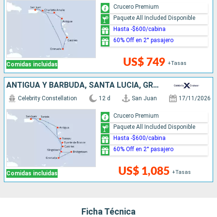
Crucero Premium
Paquete All Included Disponible
Hasta -$600/cabina
60% Off en 2° pasajero
US$ 749
+Tasas
Comidas incluidas
ANTIGUA Y BARBUDA, SANTA LUCIA, GRENADA, BARBADOS, SAN VINCENT Y LAS GRANADINAS, DOMINICA, PUERTO RICO
Celebrity Constellation
12 d
San Juan
17/11/2026
Crucero Premium
Paquete All Included Disponible
Hasta -$600/cabina
60% Off en 2° pasajero
US$ 1,085
+Tasas
Comidas incluidas
Ficha Técnica