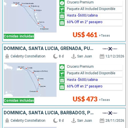
Crucero Premium
Paquete All Included Disponible
Hasta -$600/cabina
60% Off en 2° pasajero
US$ 461
+Tasas
Comidas incluidas
DOMINICA, SANTA LUCIA, GRENADA, PUERTO RICO
Celebrity Constellation
8 d
San Juan
12/12/2026
Crucero Premium
Paquete All Included Disponible
Hasta -$600/cabina
60% Off en 2° pasajero
US$ 473
+Tasas
Comidas incluidas
DOMINICA, SANTA LUCIA, BARBADOS, PUERTO RICO
Celebrity Constellation
8 d
San Juan
28/11/2026