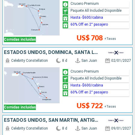
Crucero Premium
Paquete All Included Disponible
Hasta -$600/cabina
60% Off en 2° pasajero
US$ 708
+Tasas
Comidas incluidas
ESTADOS UNIDOS, DOMINICA, SANTA LUCIA, BARBADOS, PUERTO RICO
Celebrity Constellation
8 d
San Juan
02/01/2027
Crucero Premium
Paquete All Included Disponible
Hasta -$600/cabina
60% Off en 2° pasajero
US$ 722
+Tasas
Comidas incluidas
ESTADOS UNIDOS, SAN MARTÍN, ANTIGUA Y BARBUDA, SANTA LUCIA, GRENADA, PUERTO RICO
Celebrity Constellation
8 d
San Juan
09/01/2027