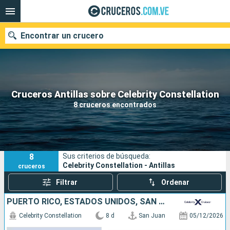
Encontrar un crucero
Nuestros destinos
Cruceros Antillas sobre Celebrity Constellation
8 cruceros encontrados
Fecha de salida
Puertos
Compañías
8
Sus criterios de búsqueda:
Buscar
Celebrity Constellation - Antillas
cruceros
Filtrar
Ordenar
PUERTO RICO, ESTADOS UNIDOS, SAN MARTÍN, ANTIGUA Y BARBUDA, SANTA LUCIA, BARBADOS
Celebrity Constellation
8 d
San Juan
05/12/2026