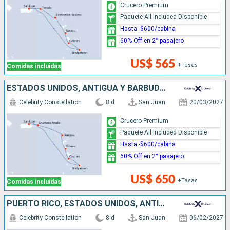
Crucero Premium
Paquete All Included Disponible
Hasta -$600/cabina
60% Off en 2° pasajero
US$ 565
+Tasas
Comidas incluidas
ESTADOS UNIDOS, ANTIGUA Y BARBUDA, DOMINICA, SANTA LUCIA, BARBADOS, PUERTO RICO
Celebrity Constellation
8 d
San Juan
20/03/2027
Crucero Premium
Paquete All Included Disponible
Hasta -$600/cabina
60% Off en 2° pasajero
US$ 650
+Tasas
Comidas incluidas
PUERTO RICO, ESTADOS UNIDOS, ANTIGUA Y BARBUDA, DOMINICA, SANTA LUCIA, GRENADA
Celebrity Constellation
8 d
San Juan
06/02/2027