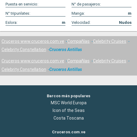
Puesta en servicio:
N° de pasajeros:
N° tripunlates:
Manga:
m
Eslora:
m
Velocidad:
Nudos
Cruceros www.cruceros.com.ve
Compañías
Celebrity Cruises
Celebrity Constellation
Cruceros Antillas
Cruceros www.cruceros.com.ve
Compañías
Celebrity Cruises
Celebrity Constellation
Cruceros Antillas
Barcos más populares
MSC World Europa
Icon of the Seas
Costa Toscana
Cruceros.com.ve