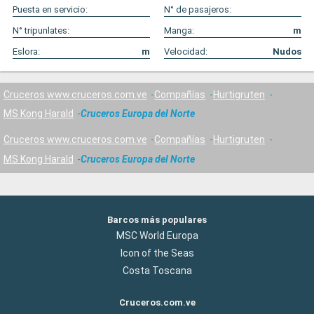
Puesta en servicio:
N° de pasajeros:
N° tripunlates:
Manga:
m
Eslora:
m
Velocidad:
Nudos
Cruceros www.cruceros.com.ve
Compañías
Hurtigruten
MS Kong Harald
Cruceros Europa del Norte
Cruceros www.cruceros.com.ve
Compañías
Hurtigruten
MS Kong Harald
Cruceros Europa del Norte
Barcos más populares
MSC World Europa
Icon of the Seas
Costa Toscana
Cruceros.com.ve