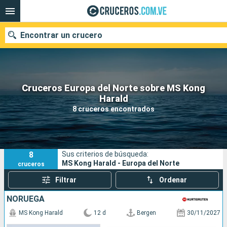
Encontrar un crucero
Cruceros Europa del Norte sobre MS Kong
Nuestros destinos
Harald
8 cruceros encontrados
Fecha de salida
Puertos
Compañías
8
Sus criterios de búsqueda:
Buscar
MS Kong Harald - Europa del Norte
cruceros
Filtrar
Ordenar
NORUEGA
MS Kong Harald
12 d
Bergen
30/11/2027