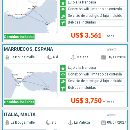
Lujo a la francesa
Conexión wifi ilimitado de cortesía
Servicio de prestigio & lujo incluido
Bebidas incluidas
US$ 3,561
+Tasas
Comidas incluidas
MARRUECOS, ESPAÑA
Le Bougainville
6 d
Malaga
10/11/2026
Lujo a la francesa
Conexión wifi ilimitado de cortesía
Servicio de prestigio & lujo incluido
Bebidas incluidas
US$ 3,750
+Tasas
Comidas incluidas
ITALIA, MALTA
Le Bougainville
8 d
La Valetta
08/04/2027