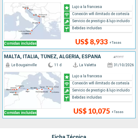
Lujo a la francesa
Conexión wifi ilimitado de cortesía
Servicio de prestigio & lujo incluido
Bebidas incluidas
US$ 8,933
+Tasas
Comidas incluidas
MALTA, ITALIA, TÚNEZ, ALGERIA, ESPAÑA
Le Bougainville
11 d
La Valetta
31/10/2026
Lujo a la francesa
Conexión wifi ilimitado de cortesía
Servicio de prestigio & lujo incluido
Bebidas incluidas
US$ 10,075
+Tasas
Comidas incluidas
Ficha Técnica