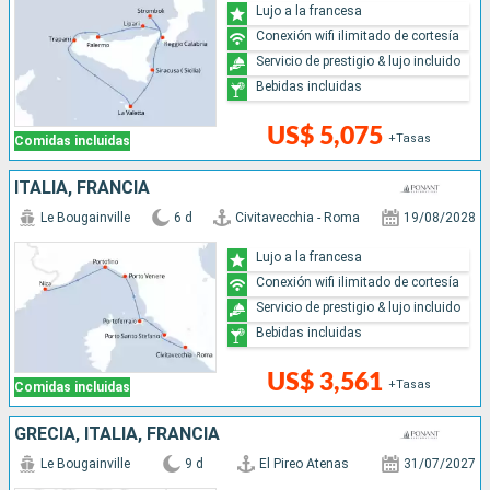
Lujo a la francesa
Conexión wifi ilimitado de cortesía
Servicio de prestigio & lujo incluido
Bebidas incluidas
US$ 5,075
+Tasas
Comidas incluidas
ITALIA, FRANCIA
Le Bougainville
6 d
Civitavecchia - Roma
19/08/2028
Lujo a la francesa
Conexión wifi ilimitado de cortesía
Servicio de prestigio & lujo incluido
Bebidas incluidas
US$ 3,561
+Tasas
Comidas incluidas
GRECIA, ITALIA, FRANCIA
Le Bougainville
9 d
El Pireo Atenas
31/07/2027