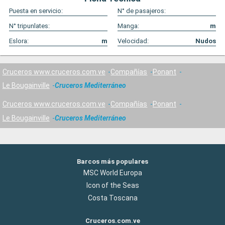
Puesta en servicio:
N° de pasajeros:
N° tripunlates:
Manga:
m
Eslora:
m
Velocidad:
Nudos
Cruceros www.cruceros.com.ve
Compañías
Ponant
Le Bougainville
Cruceros Mediterráneo
Cruceros www.cruceros.com.ve
Compañías
Ponant
Le Bougainville
Cruceros Mediterráneo
Barcos más populares
MSC World Europa
Icon of the Seas
Costa Toscana
Cruceros.com.ve