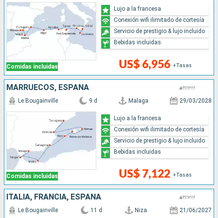
Lujo a la francesa
Conexión wifi ilimitado de cortesía
Servicio de prestigio & lujo incluido
Bebidas incluidas
US$ 6,956
+Tasas
Comidas incluidas
MARRUECOS, ESPAÑA
Le Bougainville
9 d
Malaga
29/03/2028
Lujo a la francesa
Conexión wifi ilimitado de cortesía
Servicio de prestigio & lujo incluido
Bebidas incluidas
US$ 7,122
+Tasas
Comidas incluidas
ITALIA, FRANCIA, ESPAÑA
Le Bougainville
11 d
Niza
21/06/2027