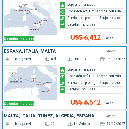
Lujo a la francesa
Conexión wifi ilimitado de cortesía
Servicio de prestigio & lujo incluido
Bebidas incluidas
US$ 6,412
+Tasas
Comidas incluidas
ESPAÑA, ITALIA, MALTA
Le Bougainville
8 d
Tarragona
12/08/2027
Lujo a la francesa
Conexión wifi ilimitado de cortesía
Servicio de prestigio & lujo incluido
Bebidas incluidas
US$ 6,542
+Tasas
Comidas incluidas
MALTA, ITALIA, TÚNEZ, ALGERIA, ESPAÑA
Le Bougainville
10 d
La Valetta
30/10/2027