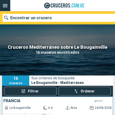
Encontrar un crucero
Nuestros destinos
Cruceros Mediterráneo sobre Le Bougainville
16 cruceros encontrados
Fecha de salida
Puertos
Compañías
16
Sus criterios de búsqueda:
Buscar
Le Bougainville - Mediterráneo
cruceros
Filtrar
Ordenar
FRANCIA
Le Bougainville
6 d
Niza
24/08/2028