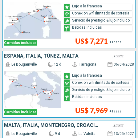
Lujo a la francesa
Conexión wifi ilimitado de cortesía
Servicio de prestigio & lujo incluido
Bebidas incluidas
US$ 7,271
+Tasas
Comidas incluidas
ESPAÑA, ITALIA, TÚNEZ, MALTA
Le Bougainville
12 d
Tarragona
06/04/2028
Lujo a la francesa
Conexión wifi ilimitado de cortesía
Servicio de prestigio & lujo incluido
Bebidas incluidas
US$ 7,969
+Tasas
Comidas incluidas
MALTA, ITALIA, MONTENEGRO, CROACIA, ESLOVENIA
Le Bougainville
9 d
La Valetta
13/05/2027