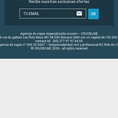
Recibe nuestras exclusivas ofertas
TU EMAIL
OK
Agencia de viajes especializada crucero – CRUISELINE
6 rue du gabian Les flots bleus MC 98 000 Monaco SAM con un capital de 150 000
contact tel : (00) 377 97 97 84 50
gencia de viajes n° 006 02 0007 – Responsabilidad civil y profesional RC RSA de
© CRUISELINE 2026 - all rights reserved