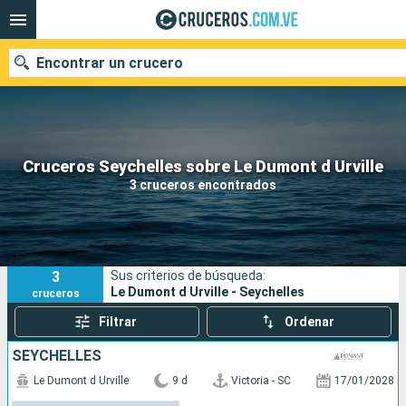
Encontrar un crucero
Nuestros destinos
Cruceros Seychelles sobre Le Dumont d Urville
3 cruceros encontrados
Fecha de salida
Puertos
Compañías
3
Sus criterios de búsqueda:
Buscar
Le Dumont d Urville - Seychelles
cruceros
Filtrar
Ordenar
SEYCHELLES
Le Dumont d Urville
9 d
Victoria - SC
17/01/2028