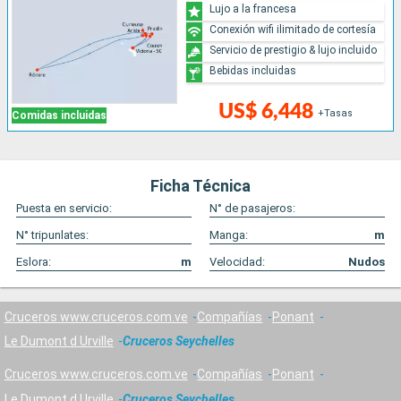
Lujo a la francesa
Conexión wifi ilimitado de cortesía
Servicio de prestigio & lujo incluido
Bebidas incluidas
US$ 6,448
+Tasas
Comidas incluidas
Ficha Técnica
Puesta en servicio:
N° de pasajeros:
N° tripunlates:
Manga:
m
Eslora:
m
Velocidad:
Nudos
Cruceros www.cruceros.com.ve
Compañías
Ponant
Le Dumont d Urville
Cruceros Seychelles
Cruceros www.cruceros.com.ve
Compañías
Ponant
Le Dumont d Urville
Cruceros Seychelles