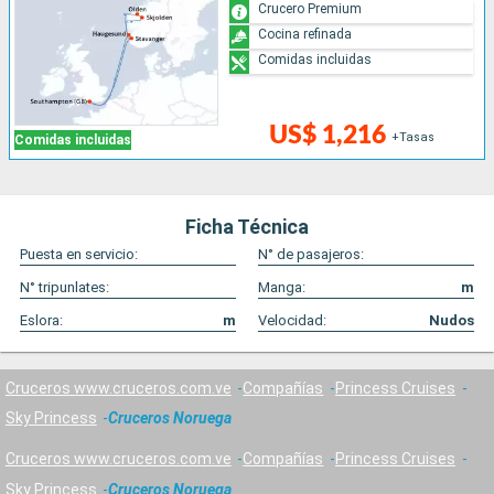
Crucero Premium
Cocina refinada
Comidas incluidas
US$ 1,216
+Tasas
Comidas incluidas
Ficha Técnica
Puesta en servicio:
N° de pasajeros:
N° tripunlates:
Manga:
m
Eslora:
m
Velocidad:
Nudos
Cruceros www.cruceros.com.ve
Compañías
Princess Cruises
Sky Princess
Cruceros Noruega
Cruceros www.cruceros.com.ve
Compañías
Princess Cruises
Sky Princess
Cruceros Noruega