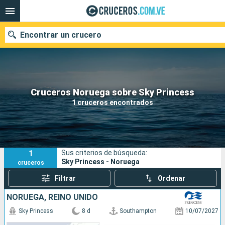
Encontrar un crucero
Nuestros destinos
Cruceros Noruega sobre Sky Princess
1 cruceros encontrados
Fecha de salida
Puertos
Compañías
1
Sus criterios de búsqueda:
Buscar
Sky Princess - Noruega
cruceros
Filtrar
Ordenar
NORUEGA, REINO UNIDO
Sky Princess
8 d
Southampton
10/07/2027