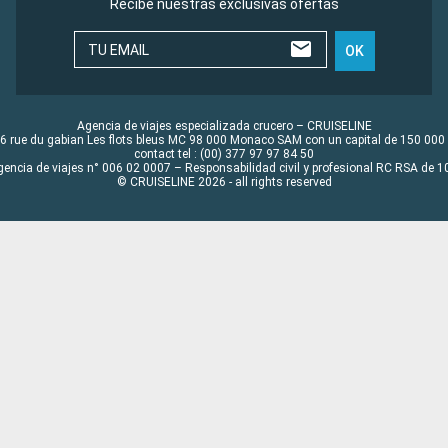
Recibe nuestras exclusivas ofertas
TU EMAIL
OK
Agencia de viajes especializada crucero – CRUISELINE
6 rue du gabian Les flots bleus MC 98 000 Monaco SAM con un capital de 150 000
contact tel : (00) 377 97 97 84 50
gencia de viajes n° 006 02 0007 – Responsabilidad civil y profesional RC RSA de
© CRUISELINE 2026 - all rights reserved