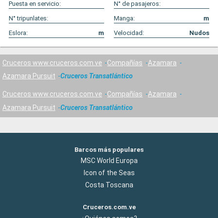
Puesta en servicio:
N° de pasajeros:
N° tripunlates:
Manga:
m
Eslora:
m
Velocidad:
Nudos
Cruceros www.cruceros.com.ve
Compañías
Azamara
Azamara Pursuit
Cruceros Transatlántico
Cruceros www.cruceros.com.ve
Compañías
Azamara
Azamara Pursuit
Cruceros Transatlántico
Barcos más populares
MSC World Europa
Icon of the Seas
Costa Toscana
Cruceros.com.ve