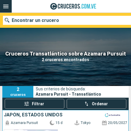
Encontrar un crucero
Nuestros destinos
Cruceros Transatlántico sobre Azamara Pursuit
2 cruceros encontrados
Fecha de salida
Puertos
Compañías
2
Sus criterios de búsqueda:
Buscar
Azamara Pursuit - Transatlántico
cruceros
Filtrar
Ordenar
JAPÓN, ESTADOS UNIDOS
Azamara Pursuit
15 d
Tokyo
20/05/2027