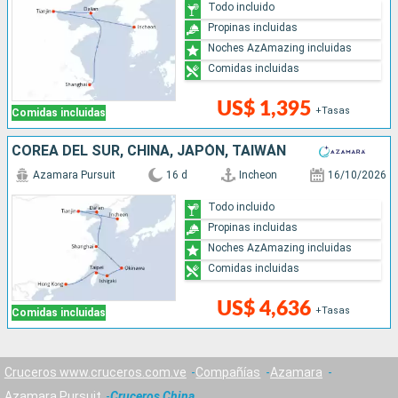
Todo incluido
Propinas incluidas
Noches AzAmazing incluidas
Comidas incluidas
US$ 1,395
+Tasas
Comidas incluidas
COREA DEL SUR, CHINA, JAPÓN, TAIWÁN
Azamara Pursuit
16 d
Incheon
16/10/2026
Todo incluido
Propinas incluidas
Noches AzAmazing incluidas
Comidas incluidas
US$ 4,636
+Tasas
Comidas incluidas
Cruceros www.cruceros.com.ve
Compañías
Azamara
Azamara Pursuit
Cruceros China