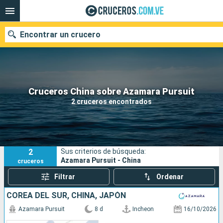
Encontrar un crucero
Nuestros destinos
Cruceros China sobre Azamara Pursuit
2 cruceros encontrados
Fecha de salida
Puertos
Compañías
2
Sus criterios de búsqueda:
Buscar
Azamara Pursuit - China
cruceros
Filtrar
Ordenar
COREA DEL SUR, CHINA, JAPÓN
Azamara Pursuit
8 d
Incheon
16/10/2026