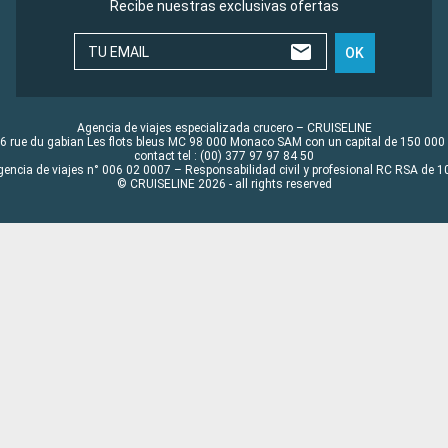
Recibe nuestras exclusivas ofertas
TU EMAIL
OK
Agencia de viajes especializada crucero – CRUISELINE
6 rue du gabian Les flots bleus MC 98 000 Monaco SAM con un capital de 150 000
contact tel : (00) 377 97 97 84 50
gencia de viajes n° 006 02 0007 – Responsabilidad civil y profesional RC RSA de
© CRUISELINE 2026 - all rights reserved